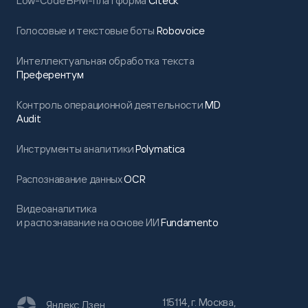
Low-Code BPM-платформа
Citeck
Голосовые и текстовые боты
Robovoice
Интеллектуальная обработка текста
Преферентум
Контроль операционной деятельности
MD
Audit
Инструменты аналитики
Polymatica
Распознавание данных
OCR
Видеоаналитика
и распознавание на основе ИИ
Fundamento
115114, г. Москва,
Яндекс Дзен