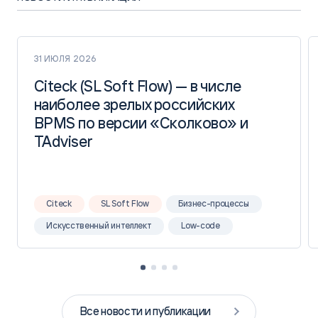
31 ИЮЛЯ 2026
Citeck (SL Soft Flow) — в числе
Citeck (SL Soft Flow) — в числе
наиболее зрелых российских
наиболее зрелых российских
BPMS по версии «Сколково» и
BPMS по версии «Сколково» и
TAdviser
TAdviser
Citeck
SL Soft Flow
Бизнес-процессы
Искусственный интеллект
Low-code
Все новости и публикации