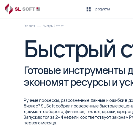
Продукты
Главная
Быстрый старт
Быстрый с
Быстрый старт
ROBIN
Готовые инструменты д
ГОТОВЫЕ ИНСТРУМЕНТЫ ДЛЯ
ПЛАТФОРМА
БЫСТРОГО ВНЕДРЕНИЯ
Платформа ROBIN
Умные финансы
экономят ресурсы и у
ROBIN.Ассистент
Автоматизация
HR-департамента
Автоматизация
Ручные процессы, разрозненные данные и ошибки в д
технической поддержки
бизнес? SL Soft собрал проверенные быстрые решен
документооборота, финансов, техподдержки, юрпроц
Запускаются за 2–4 недели, соответствуют законам Р
первого месяца.