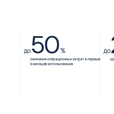
50
до
%
до
снижение операционных затрат в первые
ср
6 месяцев использования