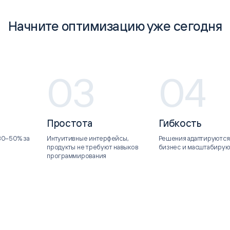
ice
Преферентум
MD Audit
Poly
 И ТЕКСТОВЫЕ БОТЫ
ИНТЕЛЛЕКТУАЛЬНАЯ ОБРАБОТКА
КОНТРОЛЬ ОПЕРАЦИОННОЙ
ИНСТ
Начните оптимизацию уже сегодня
ТЕКСТА
ДЕЯТЕЛЬНОСТИ
03
04
Простота
Гибкость
30–50% за
Интуитивные интерфейсы,
Решения адаптируются
продукты не требуют навыков
бизнес и масштабирую
программирования