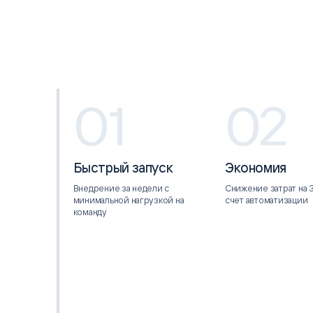
Цитрос
Citeck
Robovo
АВТОМАТИЗАЦИЯ ЭДО
LOW-CODE BPM-ПЛАТФОРМА
ГОЛОСОВЫЕ
Fundamento
ВИДЕОАНАЛИТИКА
И РАСПОЗНАВАНИЕ НА ОСНОВЕ
ИИ
01
02
Быстрый запуск
Экономия
Внедрение за недели с
Снижение затрат на 
минимальной нагрузкой на
счет автоматизации
команду