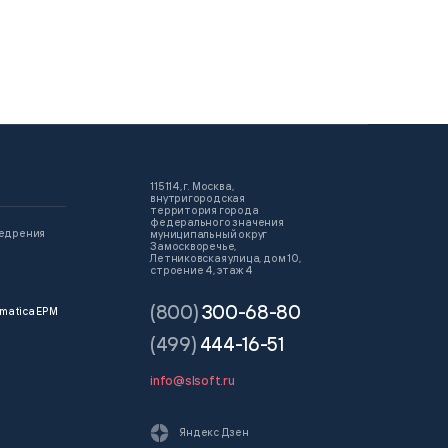
115114, г. Москва,
внутригородская
территория города
федерального значения
недрения
муниципальный округ
Замоскворечье,
Летниковская улица, дом 10,
строение 4, этаж 4
(800)
300-68-80
matica EPM
(499)
444-16-51
info@slsoft.ru
Яндекс Дзен