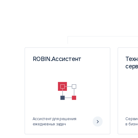
ROBIN.Ассистент
Тех
сер
Ассистент для решения
Серви
ежедневных задач
в биз