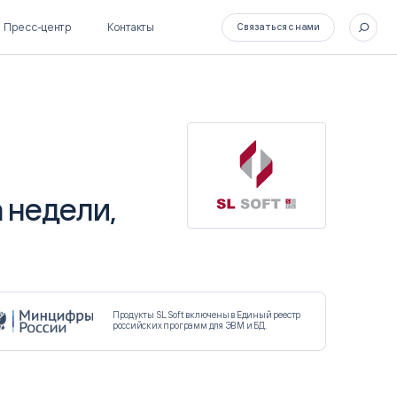
Пресс-центр
Контакты
Связаться с нами
SL Soft Flow
БОСС
 недели,
BPM + ECM
HR-СИСТЕМЫ
HRM-система БОСС
HCM-система БОСС
Продукты SL Soft включены в Единый реестр
российских программ для ЭВМ и БД.