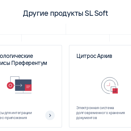
Другие продукты SL Soft
нологические
Цитрос Архив
висы Преферентум
Электронная система
сы для интеграции
долговременного хранения
нес-приложения
документов