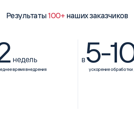
Результаты
100+
наших заказчиков
2
5-1
недель
в
еднее время внедрения
ускорение обработки