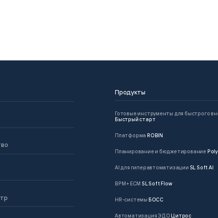
Продукты
Готовые инструменты для быстрого в
Быстрый старт
Платформа
ROBIN
тво
Планирование и бюджетирование
Poly
AI для гиперавтоматизации
SL Soft AI
BPM + ECM
SL Soft Flow
нтр
HR-системы
БОСС
Автоматизация ЭДО
Цитрос