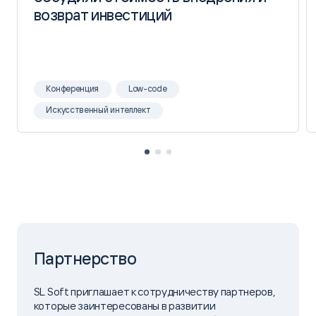
возврат инвестиций
возврат инвестиций
ROBIN
Конференция
Low-code
Искусственный интеллект
РЖД
ЗАДАЧА
Партнерство
Снизить доли рутинных и однотипных операций,
выполняемых сотрудниками. Создать
SL Soft приглашает к сотрудничеству партнеров,
собственный центр экспертизы RPA на базе
которые заинтересованы в развитии
платформы ROBIN в РЖД.