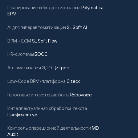
РЕЗУЛЬТАТ
Планирование и бюджетирование
Polymatica
Ускорился ввод и обработка данных для расчета
EPM
заработной платы, работа с кадровой
документацией. Уменьшился объем ручного ввода.
AI для гиперавтоматизации
SL Soft AI
Четко разграничены действия сотрудников
табельных бюро, расчетной службы, отделов
BPM + ECM
SL Soft Flow
персонала и мотивации. Обеспечен сквозной
процесс создания, подписания и хранения
кадровых документов.
HR-системы
БОСС
Автоматизация ЭДО
Цитрос
63
Low-Code BPM-платформа
Citeck
Голосовые и текстовые боты
Robovoice
региона
Интеллектуальная обработка текста
Преферентум
Контроль операционной деятельности
MD
Преферентум
Audit