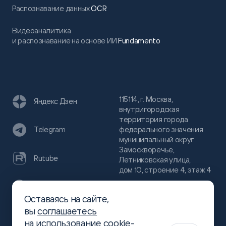
Распознавание данных
OCR
Видеоаналитика
и распознавание на основе ИИ
Fundamento
115114, г. Москва,
Яндекс Дзен
внутригородская
территория города
федерального значения
Telegram
муниципальный округ
Замоскворечье,
Rutube
Летниковская улица,
дом 10, строение 4, этаж 4
VC
Оставаясь на сайте,
(800)
300-68-80
вы
соглашаетесь
Хабр
на использование cookie-
(499)
444-16-51