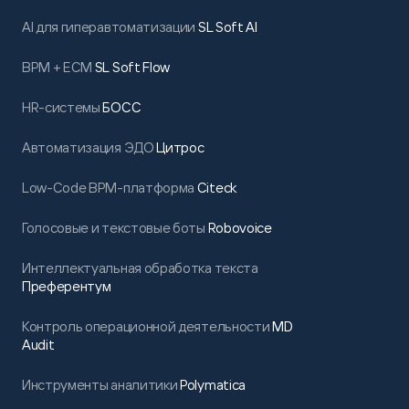
AI для гиперавтоматизации
SL Soft AI
BPM + ECM
SL Soft Flow
HR-системы
БОСС
Автоматизация ЭДО
Цитрос
Low-Code BPM-платформа
Citeck
Голосовые и текстовые боты
Robovoice
Интеллектуальная обработка текста
Преферентум
Контроль операционной деятельности
MD
Audit
Инструменты аналитики
Polymatica