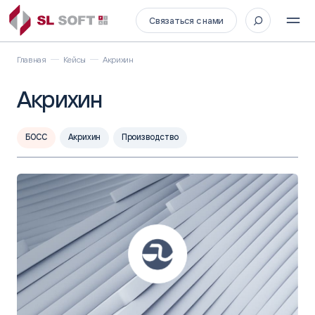
Связаться с нами
Главная
Кейсы
Акрихин
Акрихин
БОСС
Акрихин
Производство