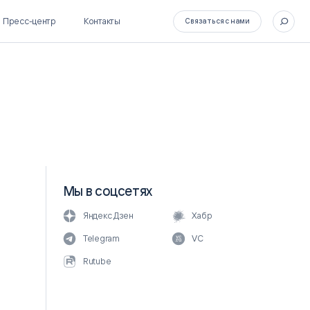
Пресс-центр
Контакты
Связаться с нами
SL Soft Flow
БОСС
BPM + ECM
HR-СИСТЕМЫ
HRM-система БОСС
Мы в соцсетях
HCM-система БОСС
Яндекс Дзен
Хабр
Telegram
VC
Rutube