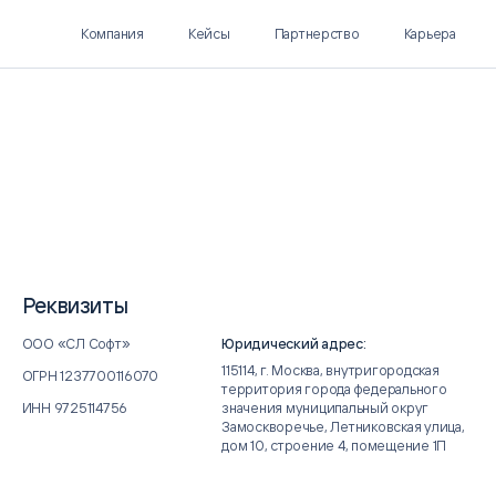
Компания
Кейсы
Партнерство
Карьера
Polymatica EPM
SL Soft AI
ПЛАНИРОВАНИЕ И
AI ДЛЯ ГИПЕРАВТОМАТИЗАЦИИ
БЮДЖЕТИРОВАНИЕ
Нормализация НСИ
Реквизиты
Интеллектуальный поиск
IDP
ООО «СЛ Софт»
Юридический адрес:
115114, г. Москва, внутригородская
ОГРН 1237700116070
территория города федерального
значения муниципальный округ
ИНН 9725114756
Замоскворечье, Летниковская улица,
дом 10, строение 4, помещение 1П