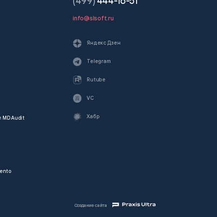
(499)
444-16-51
info@slsoft.ru
Яндекс Дзен
Telegram
Rutube
VC
Хабр
и
MD Audit
ento
Создание сайта