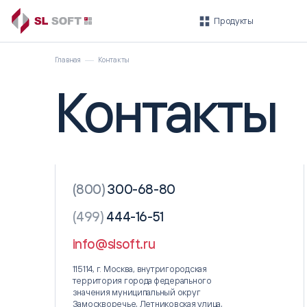
Продукты
Главная
Контакты
Контакты
Быстрый старт
ROBIN
ГОТОВЫЕ ИНСТРУМЕНТЫ ДЛЯ
ПЛАТФОРМА
БЫСТРОГО ВНЕДРЕНИЯ
Платформа ROBIN
Умные финансы
(800)
300-68-80
ROBIN.Ассистент
Автоматизация
HR-департамента
(499)
444-16-51
Автоматизация
технической поддержки
info@slsoft.ru
115114, г. Москва, внутригородская
территория города федерального
значения муниципальный округ
Замоскворечье, Летниковская улица,