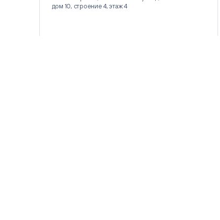
дом 10, строение 4, этаж 4
Цитрос
Citeck
Robovo
АВТОМАТИЗАЦИЯ ЭДО
LOW-CODE BPM-ПЛАТФОРМА
ГОЛОСОВЫЕ
Fundamento
ВИДЕОАНАЛИТИКА
И РАСПОЗНАВАНИЕ НА ОСНОВЕ
ИИ