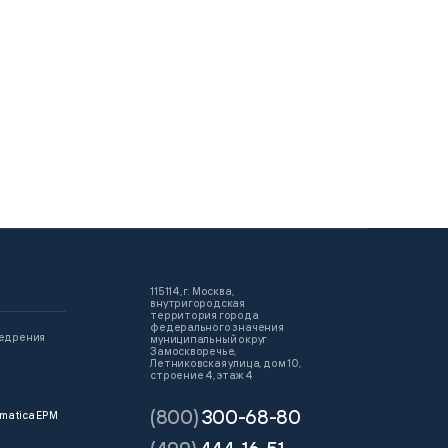
115114, г. Москва,
внутригородская
территория города
федерального значения
недрения
муниципальный округ
Замоскворечье,
Летниковская улица, дом 10,
строение 4, этаж 4
(800)
300-68-80
matica EPM