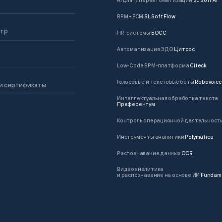
AI для гиперавтоматизации
SL Soft AI
BPM + ECM
SL Soft Flow
нтр
HR-системы
БОСС
Автоматизация ЭДО
Цитрос
Low-Code BPM-платформа
Citeck
Голосовые и текстовые боты
Robovoice
и сертификаты
Интеллектуальная обработка текста
Преферентум
Контроль операционной деятельност
Инструменты аналитики
Polymatica
Распознавание данных
OCR
Видеоаналитика
и распознавание на основе ИИ
Fundam