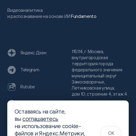
Видеоаналитика
и распознавание на основе ИИ
Fundamento
115114, г. Москва,
Яндекс Дзен
внутригородская
территория города
федерального значения
Telegram
муниципальный округ
Замоскворечье,
Rutube
Летниковская улица,
дом 10, строение 4, этаж 4
VC
Оставаясь на сайте,
(800)
300-68-80
вы
соглашаетесь
Хабр
на использование cookie-
(499)
444-16-51
файлов и Яндекс.Метрики,
OK