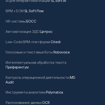
AI для гиперавтоматизации
SL Soft AI
BPM + ECM
SL Soft Flow
HR-системы
БОСС
Автоматизация ЭДО
Цитрос
Low-Code BPM-платформа
Citeck
Голосовые и текстовые боты
Robovoice
Интеллектуальная обработка текста
Преферентум
Контроль операционной деятельности
MD
Audit
Инструменты аналитики
Polymatica
Распознавание данных
OCR