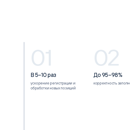
01
02
В 5–10 раз
До 95–98%
ускорение регистрации и
корректность заполн
обработки новых позиций