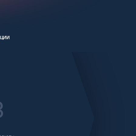
иции
3