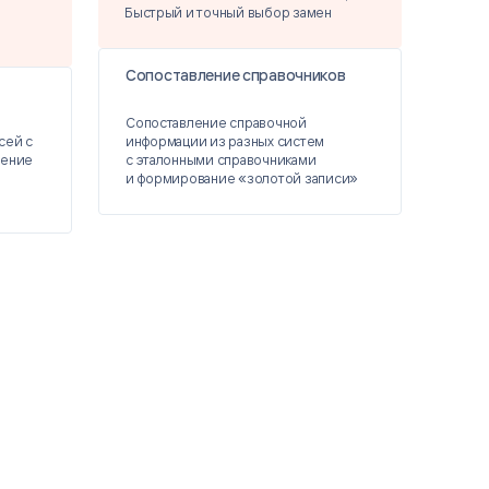
Быстрый и точный выбор замен
Сопоставление справочников
Сопоставление справочной
сей с
информации из разных систем
ление
с эталонными справочниками
з
и формирование «золотой записи»