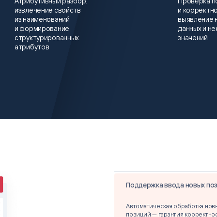
Атрибутивный разбор:
Проверка п
извлечение свойств
и корректно
из наименований
выявление 
и формирование
данных и н
структурированных
значений
атрибутов
Поддержка ввода новых по
Автоматическая обработка нов
позиций — гарантия корректно