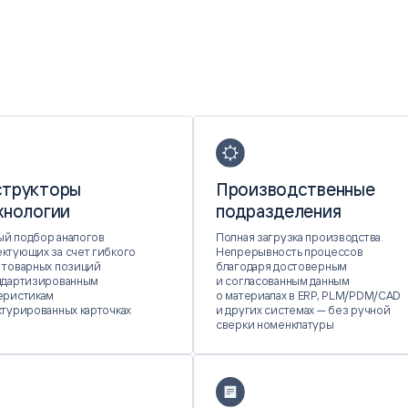
структоры
Производственные
хнологии
подразделения
й подбор аналогов
Полная загрузка производства.
ктующих за счет гибкого
Непрерывность процессов
 товарных позиций
благодаря достоверным
ндартизированным
и согласованным данным
еристикам
о материалах в ERP, PLM/PDM/CAD
ктурированных карточках
и других системах — без ручной
сверки номенклатуры