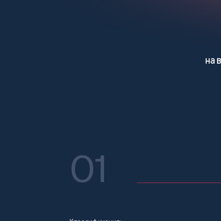
на 
01