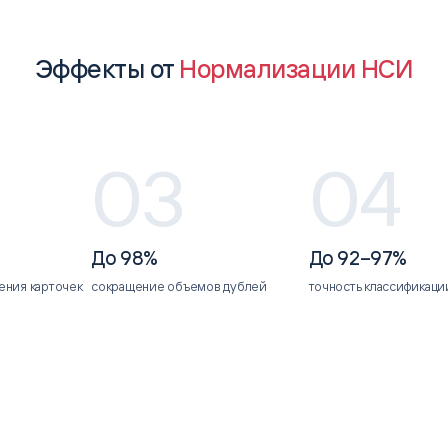
Эффекты от
Нормализации НСИ
03
04
До 98%
До 92–97%
ения карточек
сокращение объемов дублей
точность классификаци