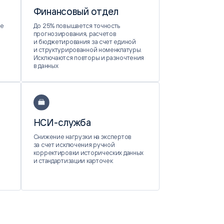
Финансовый отдел
ие
До 25% повышается точность
прогнозирования, расчетов
и бюджетирования за счет единой
и структурированной номенклатуры.
Исключаются повторы и разночтения
в данных
НСИ-служба
Снижение нагрузки на экспертов
за счет исключения ручной
корректировки исторических данных
и стандартизации карточек