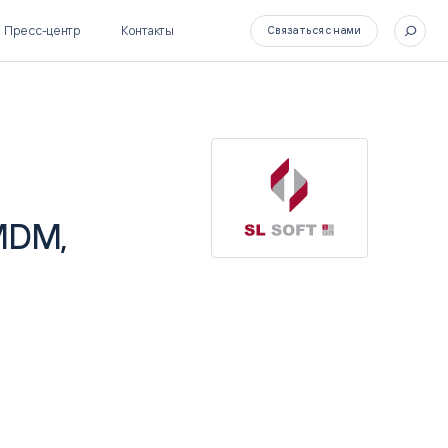
Пресс-центр
Контакты
Связаться с нами
SL Soft Flow
БОСС
MDM,
BPM + ECM
HR-СИСТЕМЫ
HRM-система БОСС
HCM-система БОСС