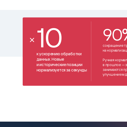
Цитрос
Citeck
Robovo
АВТОМАТИЗАЦИЯ ЭДО
LOW-CODE BPM-ПЛАТФОРМА
ГОЛОСОВЫЕ
10
Fundamento
90
ВИДЕОАНАЛИТИКА
И РАСПОЗНАВАНИЕ НА ОСНОВЕ
ИИ
сокращение т
на нормализац
к ускорению обработки
данных. Новые
Ручная нормал
и исторические позиции
в прошлое — 
занимаются п
нормализуется за секунды
улучшением д