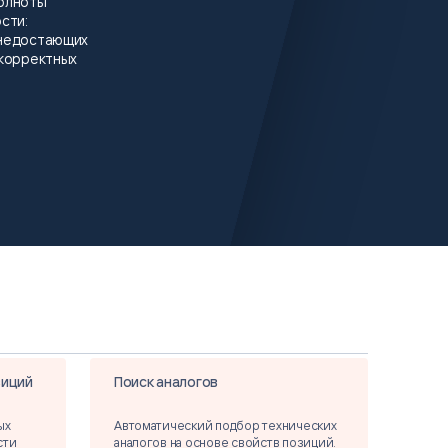
олноты
сти:
недостающих
екорректных
зиций
Поиск аналогов
ых
Автоматический подбор технических
сти
аналогов на основе свойств позиций.