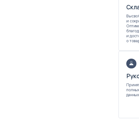
Скла
Высво
и сокр
Оптими
благод
и дос
о това
Рук
Приня
полных
данных