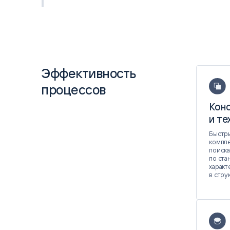
Эффективность
процессов
Кон
и те
Быстры
компле
поиска
по ста
характ
в стру