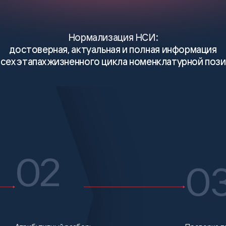
Нормализация НСИ:
достоверная, актуальная и полная информация
всех этапах жизненного цикла номенклатурной поз
02
0