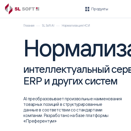
Продукты
Главная
SL Soft AI
Нормализация НСИ
Нормализ
Быстрый старт
ROBIN
интеллектуальный сер
ГОТОВЫЕ ИНСТРУМЕНТЫ ДЛЯ
ПЛАТФОРМА
БЫСТРОГО ВНЕДРЕНИЯ
Платформа ROBIN
Умные финансы
ERP и других систем
ROBIN.Ассистент
Автоматизация
HR-департамента
Автоматизация
AI преобразовывает произвольные наименования
технической поддержки
товарных позиций в структурированные
данные в соответствии со стандартами
компании. Разработано на базе платформы
«Преферентум»