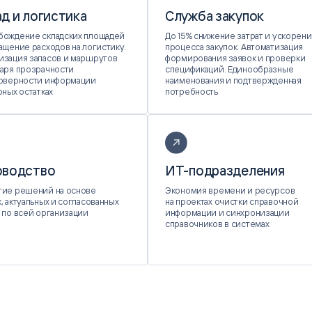
д и логистика
Служба закупок
бождение складских площадей
До 15% снижение затрат и ускорен
ащение расходов на логистику.
процесса закупок. Автоматизация
зация запасов и маршрутов
формирования заявок и проверки
аря прозрачности
спецификаций. Единообразные
товерности информации
наименования и подтвержденная
рных остатках
потребность
оводство
ИТ-подразделения
тие решений на основе
Экономия времени и ресурсов
, актуальных и согласованных
на проектах очистки справочной
 по всей организации
информации и синхронизации
справочников в системах