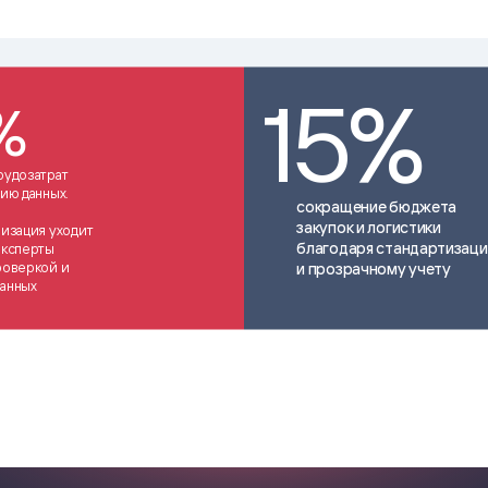
ice
Преферентум
MD Audit
Poly
 И ТЕКСТОВЫЕ БОТЫ
ИНТЕЛЛЕКТУАЛЬНАЯ ОБРАБОТКА
КОНТРОЛЬ ОПЕРАЦИОННОЙ
ИНСТ
ТЕКСТА
ДЕЯТЕЛЬНОСТИ
15%
%
рудозатрат
ию данных.
сокращение бюджета
закупок и логистики
изация уходит
благодаря стандартизаци
эксперты
роверкой и
и прозрачному учету
анных