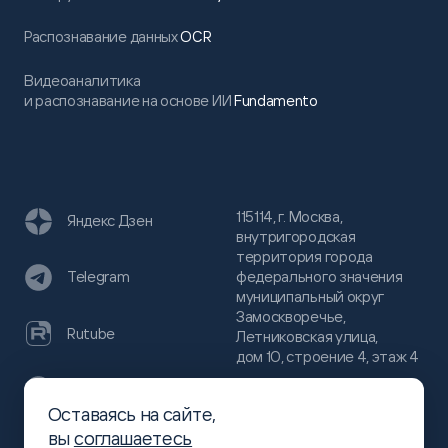
Распознавание данных
OCR
Видеоаналитика
и распознавание на основе ИИ
Fundamento
115114, г. Москва,
Яндекс Дзен
внутригородская
территория города
федерального значения
Telegram
муниципальный округ
Замоскворечье,
Rutube
Летниковская улица,
дом 10, строение 4, этаж 4
VC
Оставаясь на сайте,
(800)
300-68-80
вы
соглашаетесь
Хабр