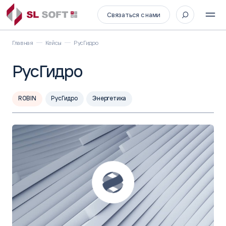
Связаться с нами
Главная
Кейсы
РусГидро
РусГидро
ROBIN
РусГидро
Энергетика