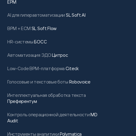
EPM
AI для гиперавтоматизации
SL Soft AI
BPM + ECM
SL Soft Flow
HR-системы
БОСС
Автоматизация ЭДО
Цитрос
Low-Code BPM-платформа
Citeck
Голосовые и текстовые боты
Robovoice
Интеллектуальная обработка текста
Преферентум
Контроль операционной деятельности
MD
Audit
Инструменты аналитики
Polymatica