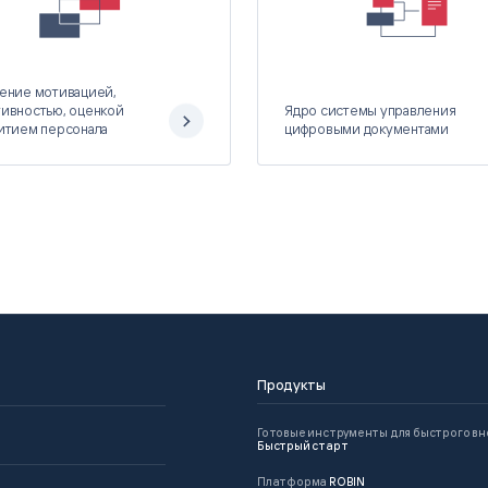
ение мотивацией,
ивностью, оценкой
Ядро системы управления
итием персонала
цифровыми документами
Продукты
Готовые инструменты для быстрого в
Быстрый старт
Платформа
ROBIN