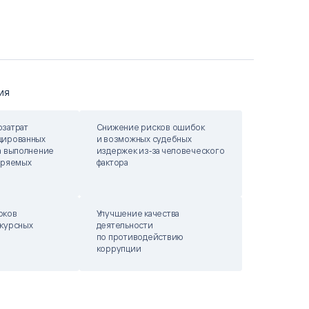
ИЯ
затрат
Снижение рисков ошибок
цированных
и возможных судебных
а выполнение
издержек из‑за человеческого
оряемых
фактора
оков
Улучшение качества
курсных
деятельности
по противодействию
коррупции