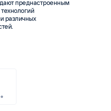
адают преднастроенным
matica
OCR
 технологий
РУМЕНТЫ АНАЛИТИКИ
РАСПОЗНАВАНИЕ ДАННЫХ
и различных
тей.