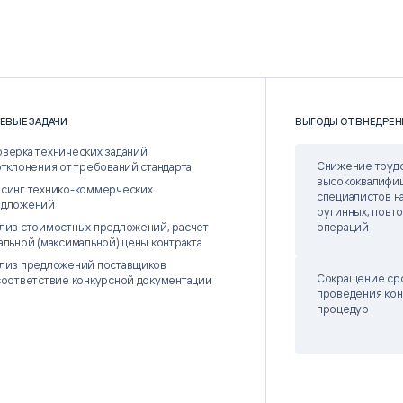
ЕВЫЕ ЗАДАЧИ
ВЫГОДЫ ОТ ВНЕДРЕН
верка технических заданий
Снижение трудо
отклонения от требований стандарта
высококвалифи
синг технико-коммерческих
специалистов н
едложений
рутинных, повт
лиз стоимостных предложений, расчет
операций
альной (максимальной) цены контракта
лиз предложений поставщиков
Сокращение ср
соответствие конкурсной документации
проведения кон
процедур