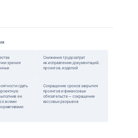
ИЯ
ества
Снижение трудозатрат
очки зрения
на исправление документаций,
анных
проектов, изделий
оятности сдать
Сокращение сроков закрытия
 проектную
проектов и финансовых
выполнив ее
обязательств — сокращение
 со всеми
кассовых разрывов
нормативами