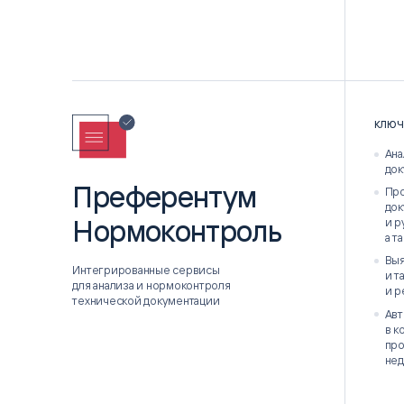
КЛЮЧ
Ана
док
Преферентум
Про
док
Нормоконтроль
и р
а т
Выя
Интегрированные сервисы
и т
для анализа и нормоконтроля
и р
технической документации
Авт
в к
про
нед