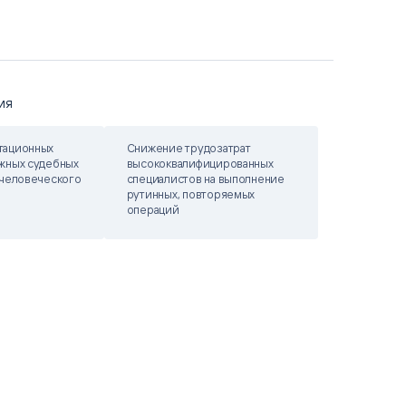
ИЯ
тационных
Снижение трудозатрат
жных судебных
высококвалифицированных
 человеческого
специалистов на выполнение
рутинных, повторяемых
операций