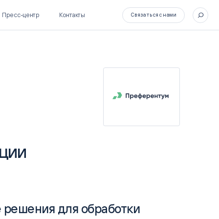
Пресс-центр
Контакты
Связаться с нами
SL Soft Flow
БОСС
BPM + ECM
HR-СИСТЕМЫ
HRM-система БОСС
HCM-система БОСС
ации
 решения для обработки