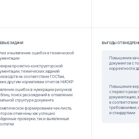
ЕВЫЕ ЗАДАЧИ
ВЫГОДЫ ОТ ВНЕДРЕН
лиз и выявление ошибок в технической
Повышение кач
ументации
документов с т
верка проектно-конструкторской
корректности д
ументации, технических заданий
уководств на соответствие ГОСТам,
акже другим нормативам отчетов НИОКР
Повышение вер
вление ошибок в нумерации рисунков
с первого раза
аблиц, поиск расхождений в оглавлении
документацию, 
еальной структуре документа
в соответствии
требованиями, 
оматическое формирование чек-листа,
и стандартами
отором отмечены как успешно
йденные проверки, так и выявленные
остатки