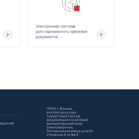
Электронная система
долговременного хранения
документов
115114, г. Москва,
внутригородская
территория города
федерального значения
недрения
муниципальный округ
Замоскворечье,
Летниковская улица, дом 10,
строение 4, этаж 4