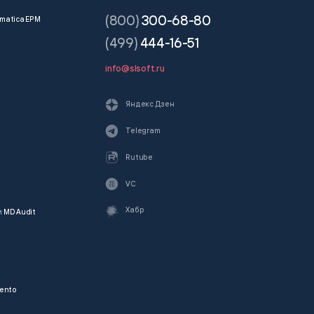
(800)
300-68-80
matica EPM
(499)
444-16-51
info@slsoft.ru
Яндекс Дзен
Telegram
Rutube
VC
Хабр
и
MD Audit
ento