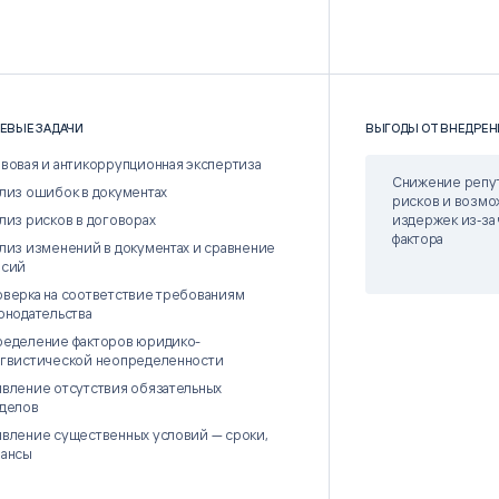
ЕВЫЕ ЗАДАЧИ
ВЫГОДЫ ОТ ВНЕДРЕН
вовая и антикоррупционная экспертиза
Снижение репу
лиз ошибок в документах
рисков и возмо
лиз рисков в договорах
издержек из‑за
фактора
лиз изменений в документах и сравнение
рсий
верка на соответствие требованиям
онодательства
еделение факторов юридико-
гвистической неопределенности
вление отсутствия обязательных
делов
вление существенных условий — сроки,
нансы