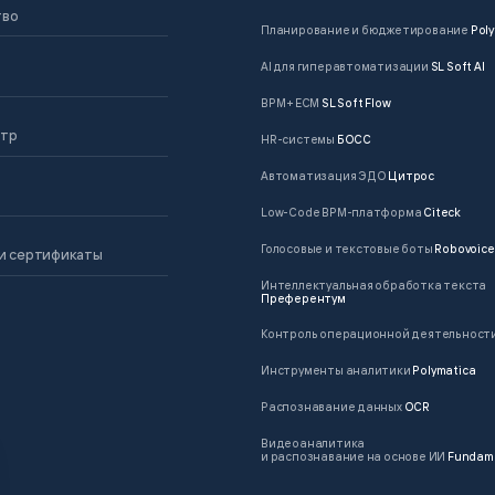
тво
Планирование и бюджетирование
Poly
AI для гиперавтоматизации
SL Soft AI
BPM + ECM
SL Soft Flow
нтр
HR-системы
БОСС
Автоматизация ЭДО
Цитрос
Low-Code BPM-платформа
Citeck
Голосовые и текстовые боты
Robovoice
и сертификаты
Интеллектуальная обработка текста
Преферентум
Контроль операционной деятельност
Инструменты аналитики
Polymatica
Распознавание данных
OCR
Видеоаналитика
и распознавание на основе ИИ
Fundam