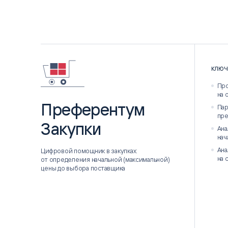
КЛЮЧ
Про
на 
Преферентум
Пар
пр
Закупки
Ана
нач
Ана
Цифровой помощник в закупках:
на 
от определения начальной (максимальной)
цены до выбора поставщика