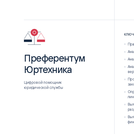
КЛЮЧ
Пра
Ана
Преферентум
Ана
Юртехника
Ана
ве
Про
Цифровой помощник
зак
юридической службы
Опр
лин
Выя
раз
Выя
фи