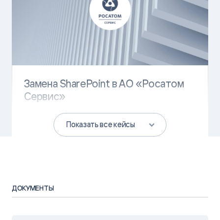
Замена SharePoint в АО «Росатом
Сервис»
ЗАДАЧА
Показать все кейсы
Миграция с Sharepoint: замена единого портала
для работы с документами и управления
корпоративными сайтами.
Реализация совместного онлайн-редактирования
документов и их версионирования.
ДОКУМЕНТЫ
РЕЗУЛЬТАТ