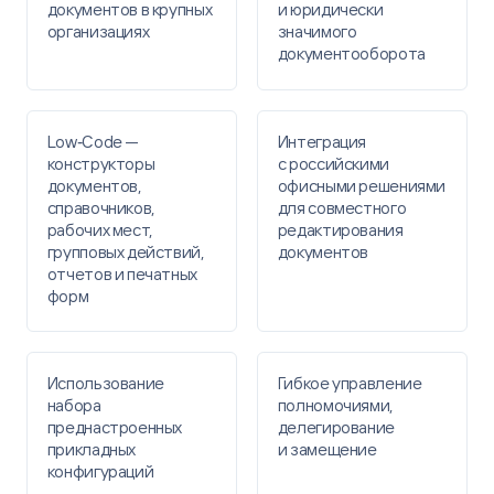
документов в крупных
и юридически
организациях
значимого
документооборота
Low‑Сode —
Интеграция
конструкторы
с российскими
документов,
офисными решениями
справочников,
для совместного
рабочих мест,
редактирования
групповых действий,
документов
отчетов и печатных
форм
Использование
Гибкое управление
набора
полномочиями,
преднастроенных
делегирование
прикладных
и замещение
конфигураций