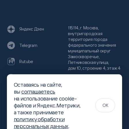
115114, г. Москва,
Яндекс Дзен
внутригородская
территория города
федерального значения
Telegram
муниципальный округ
Замоскворечье,
Rutube
Летниковская улица,
дом 10, строение 4, этаж 4
VC
Оставаясь на сайте,
(800)
300-68-80
вы
соглашаетесь
Хабр
на использование cookie-
(499)
444-16-51
файлов и Яндекс.Метрики,
OK
info@slsoft.ru
а также принимаете
политику обработки
персональных данных
.