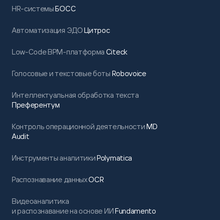
HR-системы
БОСС
Автоматизация ЭДО
Цитрос
Low-Code BPM-платформа
Citeck
Голосовые и текстовые боты
Robovoice
Интеллектуальная обработка текста
Преферентум
Контроль операционной деятельности
MD
Audit
Инструменты аналитики
Polymatica
Распознавание данных
OCR
Видеоаналитика
и распознавание на основе ИИ
Fundamento