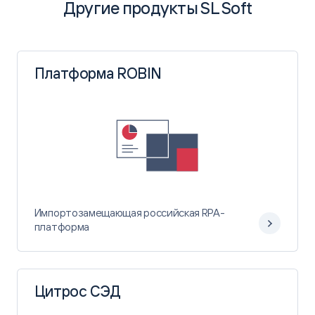
Другие продукты SL Soft
Скачать PDF
Подробнее
Платформа ROBIN
Инструкция по установке
Скачать PDF
Описание функциональных возможностей
Импортозамещающая российская RPA-
платформа
Скачать PDF
Цитрос СЭД