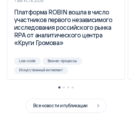
7 АВГУСТА 2026
Платформа ROBIN вошла в число
Платформа ROBIN вошла в число
участников первого независимого
участников первого независимого
исследования российского рынка
исследования российского рынка
RPA от аналитического центра
RPA от аналитического центра
«Круги Громова»
«Круги Громова»
Low-code
Бизнес-процессы
Искусственный интеллект
Все новости и публикации