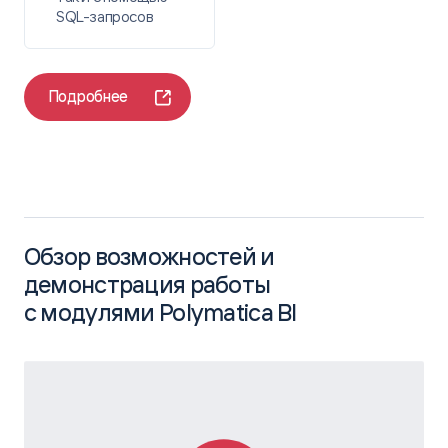
SQL-запросов
Polymatica
Подробнее
Обзор возможностей и
демонстрация работы
с модулями Polymatica BI
ПФР: Федеральный реестр
инвалидов
ЗАДАЧА
Создать единый информационный сервис для