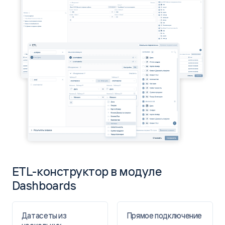
В 5 раз быстрее формируются отчеты по запросу.
20
МЛН
строк новых данных в
месяц
Polymatica
ETL-конструктор в модуле
Dashboards
Датасеты из
Прямое подключение