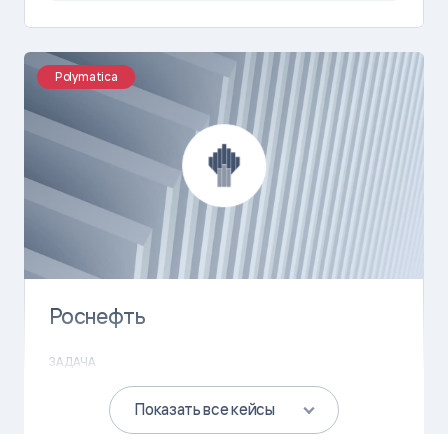
Polymatica
Роснефть
ЗАДАЧА
Оптимизировать программу лояльности
Показать все кейсы
розничной сети для увеличения количества
постоянных покупателей и обеспечения плана