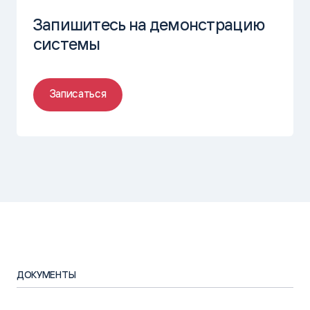
Запишитесь на демонстрацию
системы
Polymatica
Записаться
ФНС РФ: АСК НДС
ЗАДАЧА
Обеспечить контроль уплаты НДС. Схемы ухода
ДОКУМЕНТЫ
от уплаты налога на добавленную стоимость и
налога на прибыль постоянно усложняются из-за