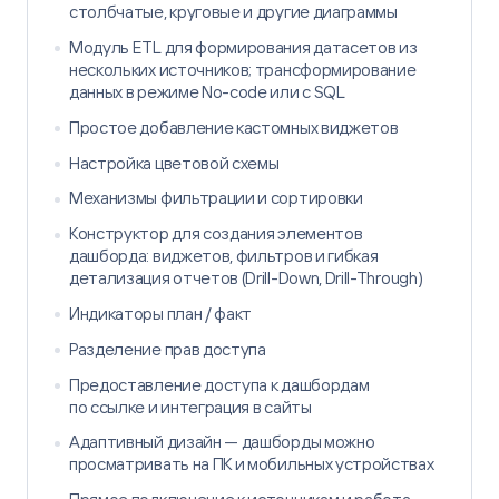
столбчатые, круговые и другие диаграммы
Модуль ETL для формирования датасетов из
нескольких источников; трансформирование
данных в режиме No-code или с SQL
Простое добавление кастомных виджетов
Настройка цветовой схемы
Механизмы фильтрации и сортировки
Конструктор для создания элементов
дашборда: виджетов, фильтров и гибкая
детализация отчетов (Drill-Down, Drill-Through)
Индикаторы план / факт
Разделение прав доступа
Предоставление доступа к дашбордам
по ссылке и интеграция в сайты
Адаптивный дизайн — дашборды можно
просматривать на ПК и мобильных устройствах