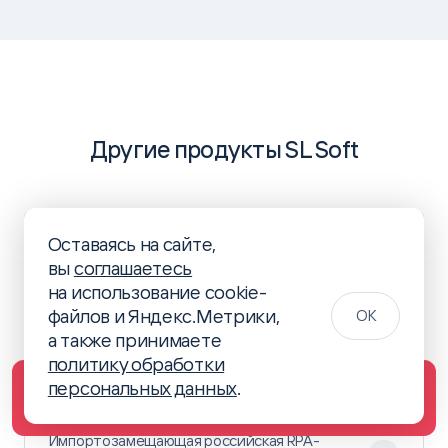
Другие продукты SL Soft
Платформа ROBIN
Оставаясь на сайте,
вы
соглашаетесь
на использование cookie-
файлов и Яндекс.Метрики,
OK
а также принимаете
политику обработки
персональных данных
.
Запросить стоимость Polymatica BI или
получить консультацию
Импортозамещающая российская RPA-