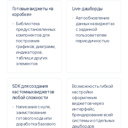
интерактивных информационных аналитических
Готовые виджеты «в
Live-дашборды
панелей для мониторинга изменения показателей
коробке»
и динамики достижения целевых показателей
Автообновление
по строительству жилищного фонда, объектов
Библиотека
данных на виджетах
социальной, транспортной и инженерной
предустановленных
с заданной
инфраструктуры, освоению инвестиционных
компонентов для
пользователем
площадок.
построения
периодичностью
графиков, диаграмм,
индикаторов,
таблиц и других
РЕЗУЛЬТАТ
элементов
Подготовлены дашборды по различным
направлениям, например: население, жилищный
фонд, объекты социальной, транспортной
и инженерной инфраструктуры. Публикация
SDK для создания
Возможность гибкой
дашбордов на портале города.
кастомных виджетов
настройки
любой сложности
оформления
виджетов через
Написание с нуля,
интерфейс,
заимствование
брендирование всей
готового кода или
Polymatica
системы и отдельных
доработка базового
дашбордов