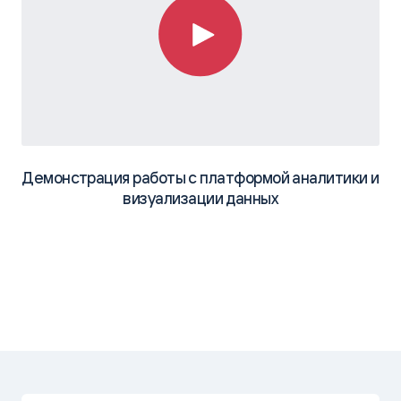
централизованного предоставления информации.
РЕЗУЛЬТАТ
Polymatica Analytics предоставляет актуальную
информацию по 12 млн человек для разных
министерств. Polymatica в проекте ФРИ дает
возможность отслеживать и анализировать
динамику изменений статусов по каждой группе
Демонстрация работы с платформой аналитики и
инвалидов и каждому отдельному гражданину,
визуализации данных
внесенному в реестр, обработку и отслеживание
количества инвалидов с детализацией по
региональным, возрастным показателям, так же
как по причинам и группам инвалидности.
Предусмотрена возможность выполнять
предиктивную аналитику.
Подробнее