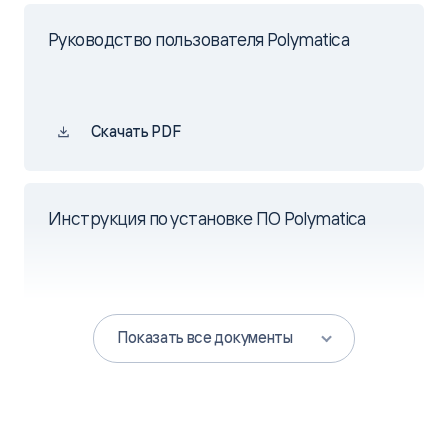
существования фирмы-однодневок, компаний-
аккумуляторов и технических прослоек.
Руководство пользователя Polymatica
РЕЗУЛЬТАТ
Polymatica стала аналитическим стандартом ФНС
Скачать PDF
и ядром ЕИАП. Помимо интерактивной
отчетности на базе мультисфер Polymatica
используется для продвинутой аналитики,
моделирования и прогнозирования. С помощью
Инструкция по установке ПО Polymatica
машинного обучения создается система скоринга
налогоплательщиков и прогнозирования их
поведения.
Скачать PDF
Показать все документы
7%
сокращение количества
компаний-однодневок