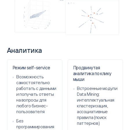
Комплексный анализ. Объединение всех
имеющихся данных: социально-демографические
и транзакционные портреты клиентов, история
покупок. Получение срезов данных для разработки
таргетированных кампаний — положительная
обратная связь от клиентов выросла с 14 до 34%.
Повысилась релевантность маркетинговых акций.
Аналитика
Polymatica
Режим self-service
Продвинутая
аналитика по клику
Возможность
мыши
самостоятельно
работать с данными
Встроенные модули
и получать ответы
Data Mining:
на вопросы для
интеллектуальная
любого бизнес-
кластеризация,
пользователя
ассоциативные
правила (поиск
Без
паттернов)
программирования