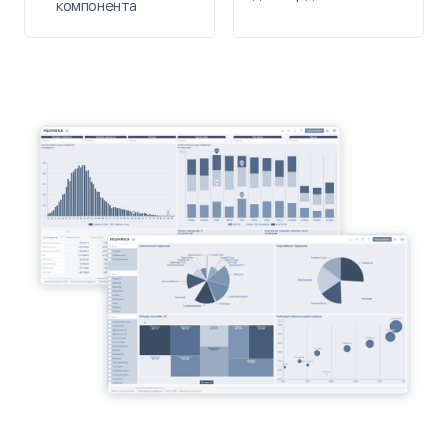
компонента
Торгово-промышленная палата РФ
ЗАДАЧА
Как Polymatica заместила иностранную BI-систему
Qlik Sense и внедрила инструменты для
интерактивного и разностороннего анализа и
построения информационных панелей.
РЕЗУЛЬТАТ
По итогам проведенного конкурса ТПП