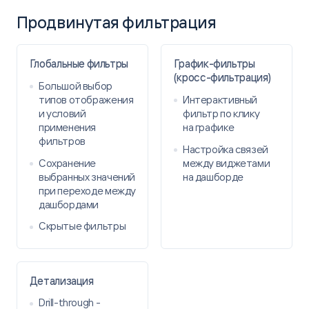
остановила выбор на Polymatica: конструктор
Продвинутая фильтрация
информационных панелей для визуализации
данных Polymatica Dashboards и Polymatica
Analytics для многомерного анализа на больших
Глобальные фильтры
График-фильтры
объемах данных.
(кросс-фильтрация)
Большой выбор
типов отображения
Интерактивный
и условий
фильтр по клику
применения
на графике
фильтров
Подробнее
Настройка связей
Сохранение
между виджетами
выбранных значений
на дашборде
при переходе между
Polymatica
дашбордами
Скрытые фильтры
Детализация
Drill-through -