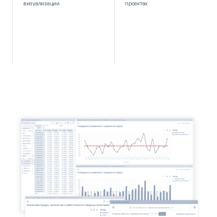
визуализации
проектах
Polymatica
Бинбанк
ЗАДАЧА
Внедрить Polymatica Analytics для работы
с большими объемами данных о клиентах.
РЕЗУЛЬТАТ