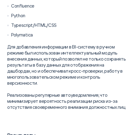
Confluence
Python
Typescript/HTML/CSS
Polymatica
Для добавления информации в BI-систему в ручном
режиме был использован интеллектуальный модуль
внесения данных, который позволял не только сохранять
результаты в базу данных для отображения на
дашбордах, но и обеспечивал кросс-проверки, работу в
многопользовательском режиме и контроль
версионности.
Реализованы регулярные автоуведомления, что
минимизирует вероятность реализации риска из-за
отсутствия своевременного внимания должностных лиц.