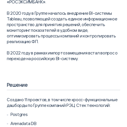
«РОСЭКСИМБАНК».
В 2020 году в Группе началось внедрение BI-системы
Tableau, позволяющей создать единое информационное
пространство для принятия решений, обеспечить
мониторинг показателей в удобном виде,
оптимизировать процессы компаний и контролировать
реализацию ФП.
В 2022 году в рамках импортозамещения встал вопрос о
переходе на российскую BI-систему.
Решение
Cоздано 11 проектов, в том числе кросс-функциональные
дашборды по Группе компаний РЭЦ. Стек технологий:
Postgres
Arenadata DB