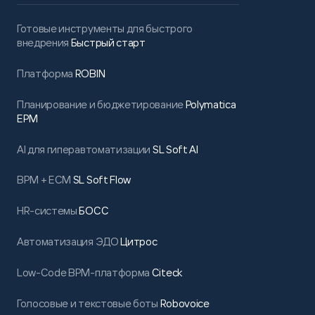
Готовые инструменты для быстрого
внедрения
Быстрый старт
Платформа
ROBIN
Планирование и бюджетирование
Polymatica
EPM
AI для гиперавтоматизации
SL Soft AI
BPM + ECM
SL Soft Flow
HR-системы
БОСС
Автоматизация ЭДО
Цитрос
Low-Code BPM-платформа
Citeck
Голосовые и текстовые боты
Robovoice