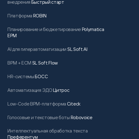
внедрения
Быстрый старт
Платформа
ROBIN
Планирование и бюджетирование
Polymatica
EPM
AI для гиперавтоматизации
SL Soft AI
BPM + ECM
SL Soft Flow
HR-системы
БОСС
Автоматизация ЭДО
Цитрос
Low-Code BPM-платформа
Citeck
Голосовые и текстовые боты
Robovoice
Интеллектуальная обработка текста
Преферентум