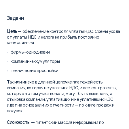
Задачи
Цель
— обеспечение контроля уплаты НДС. Схемы ухода
от уплаты НДС и налога на прибыль постоянно
усложняются:
фирмы-однодневки
компании-аккумуляторы
технические прослойки
Так или иначе в длинной цепочке платежей есть
компания, которая не уплатила НДС, и все контрагенты,
которые в этом участвовали, могут быть выявлены, а
стыковка компаний, уплативших и не уплативших НДС
идет на основании их отчетности — по книге продаж и
покупок.
Сложность
— гигантский массив информации по: