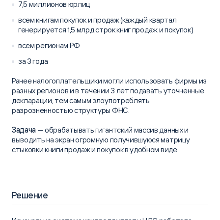
7,5 миллионов юрлиц
всем книгам покупок и продаж (каждый квартал
генерируется 1,5 млрд строк книг продаж и покупок)
всем регионам РФ
за 3 года
Ранее налогоплательщики могли использовать фирмы из
разных регионов и в течении 3 лет подавать уточненные
декларации, тем самым злоупотреблять
разрозненностью структуры ФНС.
Задача
— обрабатывать гигантский массив данных и
выводить на экран огромную получившуюся матрицу
стыковки книги продаж и покупок в удобном виде.
Решение