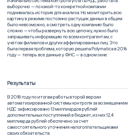
Изначально система контроля уплаты НДС работала
выборочно — по какой-то конкретной компании
поднималась история для анализа. Но мониторить всю
картину в режиме постоянно растущих данных в общем
было невозможно, а смотреть одну компанию было
сложно — чтобы развернуть всю цепочку, нужно было
запрашивать информацию по всем контрагентам, с
учётом филиалов и других аффилированных лиц. Это
была первая проблема, которую решила Polymatica в 2016
году — теперь все данные у ФНС — в одном окне.
Результаты
В 2018 году по итогам работы второй версии
автоматизированной системы контроля за возмещением
НДС зафиксировано 13 миллиардов рублей
дополнительных поступлений в бюджет, из них 12,4
миллиарда рублей обеспечено за счет
самостоятельного уточнения налогоплательщиками
своих обязательств.