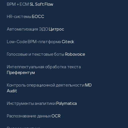
BPM + ECM
SL Soft Flow
HR-системы
БОСС
Автоматизация ЭДО
Цитрос
Low-Code BPM-платформа
Citeck
Голосовые и текстовые боты
Robovoice
Интеллектуальная обработка текста
Преферентум
Контроль операционной деятельности
MD
Audit
Инструменты аналитики
Polymatica
Распознавание данных
OCR