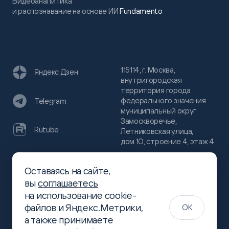
Видеоаналитика
и распознавание на основе ИИ
Fundamento
115114, г. Москва,
Яндекс Дзен
внутригородская
территория города
федерального значения
Telegram
муниципальный округ
Замоскворечье,
Rutube
Летниковская улица,
дом 10, строение 4, этаж 4
VC
Оставаясь на сайте,
(800)
300-68-80
вы
соглашаетесь
Хабр
на использование cookie-
(499)
444-16-51
файлов и Яндекс.Метрики,
OK
info@slsoft.ru
а также принимаете