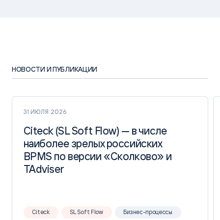
НОВОСТИ И ПУБЛИКАЦИИ
31 ИЮЛЯ 2026
Citeck (SL Soft Flow) — в числе
Citeck (SL Soft Flow) — в числе
наиболее зрелых российских
наиболее зрелых российских
BPMS по версии «Сколково» и
BPMS по версии «Сколково» и
TAdviser
TAdviser
Citeck
SL Soft Flow
Бизнес-процессы