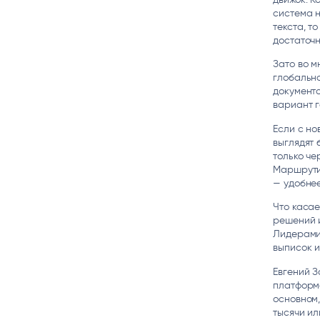
система н
текста, т
достаточн
Зато во м
глобально
документо
вариант г
Если с но
выглядят 
только че
Маршрути
— удобнее
Что касае
решений и
Лидерами
выписок и
Евгений З
платформ
основном,
тысячи ил