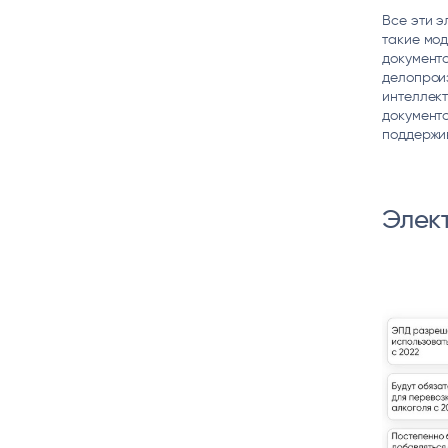
Все эти 
такие мод
документо
делопроиз
интеллект
документо
поддержи
Элек