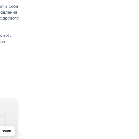
т в себя
равления
кадрового
 чтобы
ов.