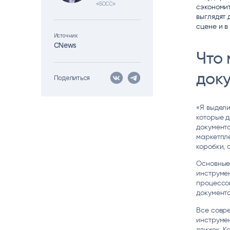
«БОСС»
сэкономит
Цитрос
Citeck
Robovo
выглядят 
АВТОМАТИЗАЦИЯ ЭДО
LOW-CODE BPM-ПЛАТФОРМА
ГОЛОСОВЫЕ
сцене и в
Источник
CNews
Fundamento
Что
ВИДЕОАНАЛИТИКА
И РАСПОЗНАВАНИЕ НА ОСНОВЕ
ИИ
док
Поделиться
«Я выдели
которые д
документа
маркетпле
коробки, 
Основные 
инструме
процессов
документ
Все совр
инструмен
движок. К