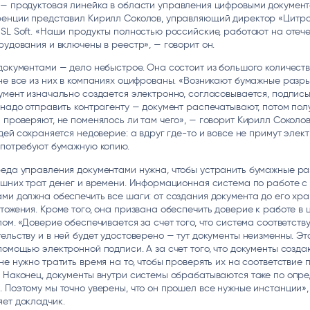
— продуктовая линейка в области управления цифровыми документ
ренции представил Кирилл Соколов, управляющий директор «Цитр
SL Soft. «Наши продукты полностью российские, работают на отеч
рудования и включены в реестр», — говорит он.
документами — дело небыстрое. Она состоит из большого количеств
не все из них в компаниях оцифрованы. «Возникают бумажные разры
умент изначально создается электронно, согласовывается, подписы
 надо отправить контрагенту — документ распечатывают, потом по
 проверяют, не поменялось ли там чего», — говорит Кирилл Соколов
юдей сохраняется недоверие: а вдруг где-то и вовсе не примут элек
, потребуют бумажную копию.
реда управления документами нужна, чтобы устранить бумажные ра
ишних трат денег и времени. Информационная система по работе с
ми должна обеспечить все шаги: от создания документа до его хра
тожения. Кроме того, она призвана обеспечить доверие к работе в
лом. «Доверие обеспечивается за счет того, что система соответств
ельству и в ней будет удостоверено — тут документы неизменны. Эт
помощью электронной подписи. А за счет того, что документы созда
не нужно тратить время на то, чтобы проверять их на соответствие
. Наконец, документы внутри системы обрабатываются тоже по опр
 Поэтому мы точно уверены, что он прошел все нужные инстанции»,
яет докладчик.