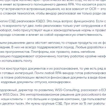
е имеет встроенного полноценного движка RPA. Что касается расп
о тут встречаются встроенные решения, но все зависит от OCR — это
о сложная технология, чтобы вендор реализовал ее только ради с
ногих СЭД реализован КЭДО. Это лишь вопрос функционала. Если 
, то варианта тут два: либо реализован только учет сотрудников и 
оборот, либо присутствуют еще и законодательные нормы и правил
ораздо сложнее и влечет за собой юридическую ответственность.
выми решениями дела обстоят неплохо, то старые продукты на их ф
беднее. В них не всегда поддерживается лоукод. Любые доработки 
рез программистов. Платформы, как правило, очень негибкие.
зацию поддерживают ограниченно, поэтому работаю крайне неэф
 использовать почту.
тся конструктора документов и их распознавания, то уже есть ряд 
 готовых интеграций. Почти любой RPA-вендор готов роботизирова
 в плане роботизации являются финансовые документы в виде банк
 кадровые документы: отпуска, командировки.
адорожный, директор по развитию, WSS-Consulting, рассказал о E
е WSS Docs. Это импортонезависимое решение для российского би
 наши клиенты — это большие и средние компании, где пользовате
и десятки тысяч. Им нужны крупные СЭД. При этом за 15 лет работы 