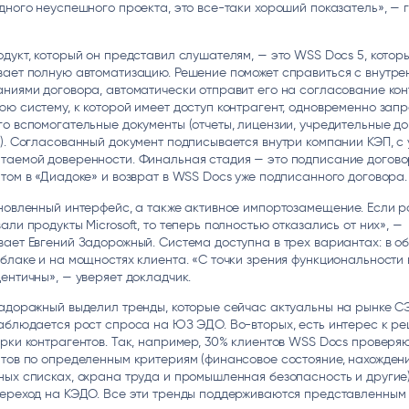
дного неуспешного проекта, это все-таки хороший показатель», — 
дукт, который он представил слушателям, — это WSS Docs 5, котор
вает полную автоматизацию. Решение поможет справиться с внутре
ниями договора, автоматически отправит его на согласование кон
ю систему, к которой имеет доступ контрагент, одновременно зап
о вспомогательные документы (отчеты, лицензии, учредительные до
). Согласованный документ подписывается внутри компании КЭП, с 
таемой доверенности. Финальная стадия — это подписание догов
том в «Диадоке» и возврат в WSS Docs уже подписанного договора
новленный интерфейс, а также активное импортозамещение. Если 
али продукты Microsoft, то теперь полностью отказались от них», —
ает Евгений Задорожный. Система доступна в трех вариантах: в об
блаке и на мощностях клиента. «С точки зрения функциональности 
ентичны», — уверяет докладчик.
адорожный выделил тренды, которые сейчас актуальны на рынке С
аблюдается рост спроса на ЮЗ ЭДО. Во-вторых, есть интерес к р
рки контрагентов. Так, например, 30% клиентов WSS Docs проверя
тов по определенным критериям (финансовое состояние, нахожден
ых списках, охрана труда и промышленная безопасность и другие)
переход на КЭДО. Все эти тренды поддерживаются представленным