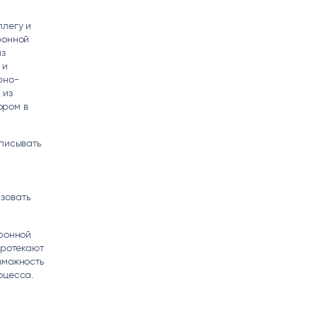
ллегу и
ронной
из
 и
рно-
 из
ором в
дписывать
я
зовать
тронной
протекают
зможность
роцесса.