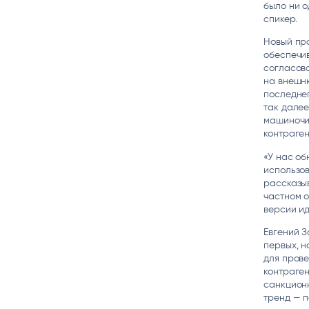
было ни о
спикер.
Новый про
обеспечи
согласова
на внешню
последнег
так далее
машиночи
контраген
«У нас об
использов
рассказыв
частном о
версии ид
Евгений З
первых, н
для прове
контраген
санкционн
тренд — 