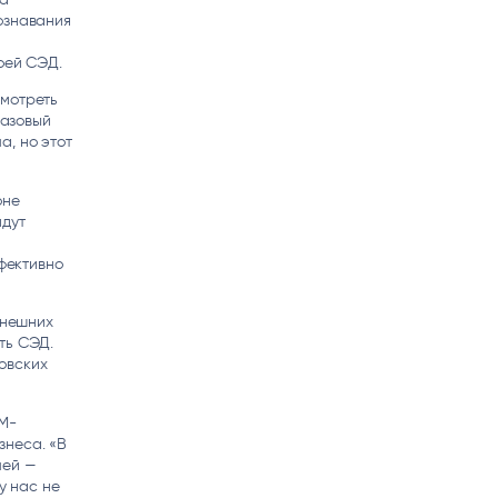
ознавания
воей СЭД.
смотреть
базовый
а, но этот
оне
идут
фективно
внешних
ть СЭД.
овских
CM-
знеса. «В
лей —
у нас не