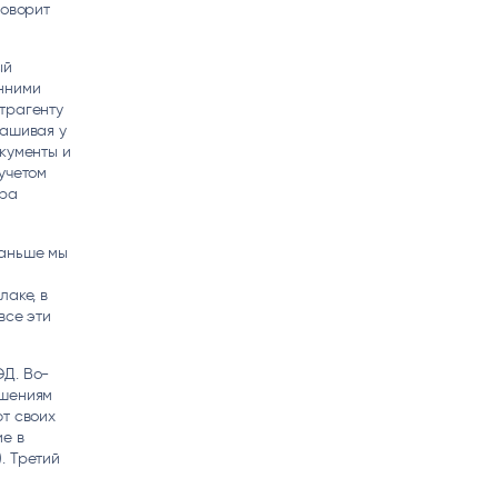
говорит
ый
нними
трагенту
рашивая у
кументы и
учетом
ора
.
раньше мы
лаке, в
все эти
ЭД. Во-
ешениям
ют своих
ие в
. Третий