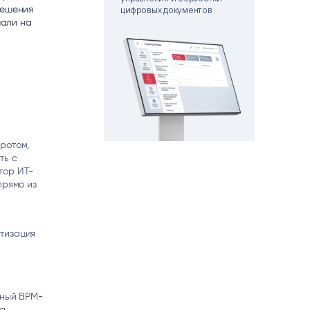
решения
matica
цифровых документов
OCR
шали на
РУМЕНТЫ АНАЛИТИКИ
РАСПОЗНАВАНИЕ ДАННЫХ
ротом,
ть с
тор ИТ-
прямо из
отизация
бный BPM-
на