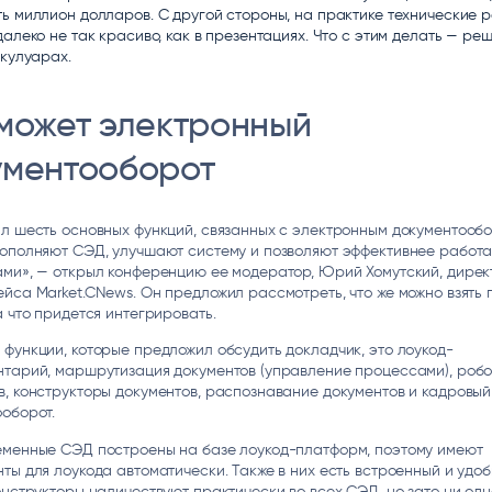
ь миллион долларов. С другой стороны, на практике технические 
ice
Преферентум
MD Audit
Poly
далеко не так красиво, как в презентациях. Что с этим делать — ре
 И ТЕКСТОВЫЕ БОТЫ
ИНТЕЛЛЕКТУАЛЬНАЯ ОБРАБОТКА
КОНТРОЛЬ ОПЕРАЦИОННОЙ
ИНСТ
 кулуарах.
ТЕКСТА
ДЕЯТЕЛЬНОСТИ
 может электронный
ументооборот
л шесть основных функций, связанных с электронным документообо
ополняют СЭД, улучшают систему и позволяют эффективнее работа
ми», — открыл конференцию ее модератор, Юрий Хомутский, дирек
йса Market.CNews. Он предложил рассмотреть, что же можно взять 
а что придется интегрировать.
функции, которые предложил обсудить докладчик, это лоукод-
нтарий, маршрутизация документов (управление процессами), роб
, конструкторы документов, распознавание документов и кадровый
ооборот.
еменные СЭД построены на базе лоукод-платформ, поэтому имеют
ты для лоукода автоматически. Также в них есть встроенный и удо
онструкторы наличествуют практически во всех СЭД, но зато ни од