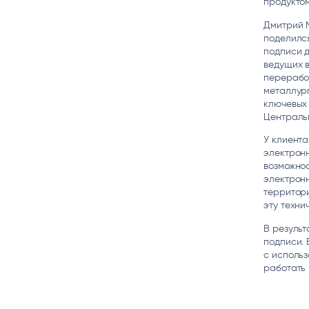
продукто
Дмитрий М
поделился
подписи д
ведущих 
перерабо
металлург
ключевых
Центральн
У клиента
электронн
возможнос
электронн
территор
эту техни
В результ
подписи. 
с использ
работать 