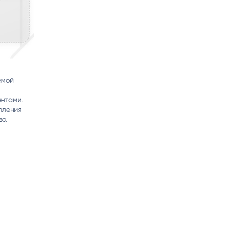
емой
нтами.
пления
о.