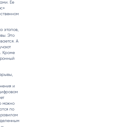
ами. Ее
ос»
ественном
а этапов,
вы. Это
вается. А
лучают
. Кроме
тронный
зрывы,
нения и
 цифровом
ует
о можно
ются по
 правилам
еделенным
 —