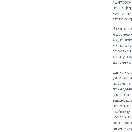
«Цитрос»
на конфе
компании 
стеке обо
Работа с 
и далеко 
когда док
когда его
обратно и
того, у л
документ
Единая с
уйти от л
документа
даже унич
виде в це
законодат
делать с 
шаблону, 
компании
правилам.
перечисл