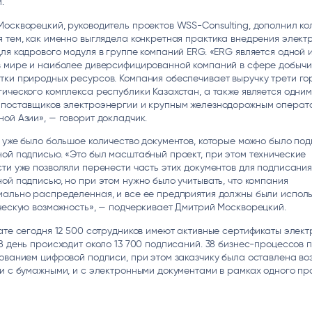
м.
оскворецкий, руководитель проектов WSS-Consulting, дополнил ко
 тем, как именно выглядела конкретная практика внедрения элект
ля кадрового модуля в группе компаний ERG. «ERG является одной 
в мире и наиболее диверсифицированной компаний в сфере добычи
тки природных ресурсов. Компания обеспечивает выручку трети го
ического комплекса республики Казахстан, а также является одним
 поставщиков электроэнергии и крупным железнодорожным операт
ой Азии», — говорит докладчик.
 уже было большое количество документов, которые можно было по
ой подписью. «Это был масштабный проект, при этом технические
ти уже позволяли перенести часть этих документов для подписани
ой подписью, но при этом нужно было учитывать, что компания
иально распределенная, и все ее предприятия должны были исполь
ческую возможность», — подчеркивает Дмитрий Москворецкий.
ате сегодня 12 500 сотрудников имеют активные сертификаты элек
В день происходит около 13 700 подписаний. 38 бизнес-процессов 
ованием цифровой подписи, при этом заказчику была оставлена во
и с бумажными, и с электронными документами в рамках одного п