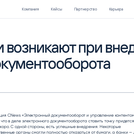
Компания
Кейсы
Партнерство
Карьера
и возникают при вне
окументооборота
Polymatica EPM
SL Soft AI
ПЛАНИРОВАНИЕ И
AI ДЛЯ ГИПЕРАВТОМАТИЗАЦИИ
БЮДЖЕТИРОВАНИЕ
Нормализация НСИ
Интеллектуальный поиск
IDP
ция CNews «Электронный документооборот и управление контентом
 что в деле электронного документооборота ставить точку придетс
коро. С одной стороны, есть успешные внедрения. Некоторые
венные органы смогли полностью отказаться от бумаги, а банки —