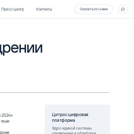
Пресс-центр
Контакты
Связаться с нами
дрении
SL Soft Flow
БОСС
BPM + ECM
HR-СИСТЕМЫ
HRM-система БОСС
HCM-система БОСС
Цитрос цифровая
 2024»
платформа
я еще
Ядро единой системы
 даже
управления и обработки