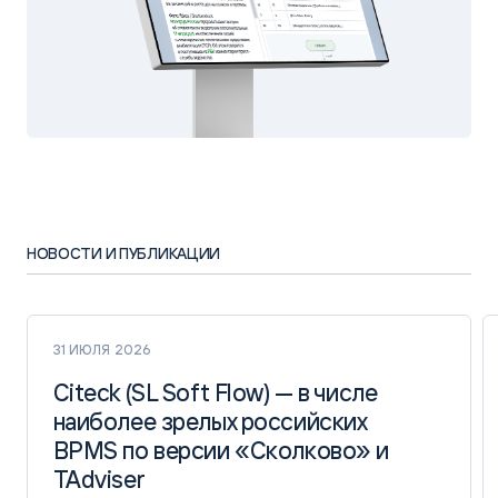
НОВОСТИ И ПУБЛИКАЦИИ
31 ИЮЛЯ 2026
Citeck (SL Soft Flow) — в числе
Citeck (SL Soft Flow) — в числе
наиболее зрелых российских
наиболее зрелых российских
BPMS по версии «Сколково» и
BPMS по версии «Сколково» и
TAdviser
TAdviser