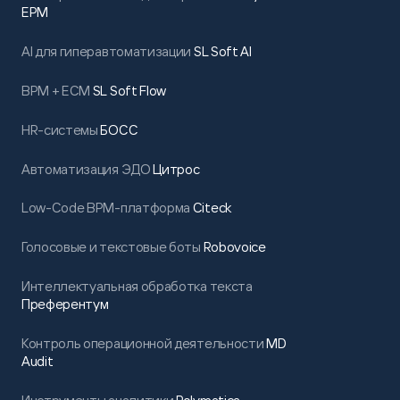
EPM
AI для гиперавтоматизации
SL Soft AI
BPM + ECM
SL Soft Flow
HR-системы
БОСС
Автоматизация ЭДО
Цитрос
Low-Code BPM-платформа
Citeck
Голосовые и текстовые боты
Robovoice
Интеллектуальная обработка текста
Преферентум
Контроль операционной деятельности
MD
Audit