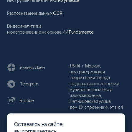
Инструменты аналитики
Polymatica
Распознавание данных
OCR
Видеоаналитика
и распознавание на основе ИИ
Fundamento
115114, г. Москва,
Яндекс Дзен
внутригородская
территория города
федерального значения
Telegram
муниципальный округ
Замоскворечье,
Rutube
Летниковская улица,
дом 10, строение 4, этаж 4
VC
Оставаясь на сайте,
(800)
300-68-80
вы
соглашаетесь