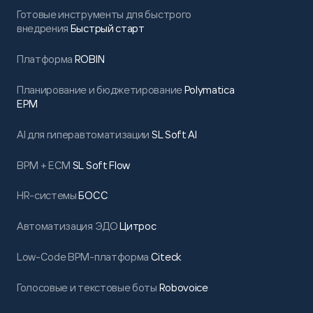
Готовые инструменты для быстрого
внедрения
Быстрый старт
Платформа
ROBIN
Планирование и бюджетирование
Polymatica
EPM
AI для гиперавтоматизации
SL Soft AI
BPM + ECM
SL Soft Flow
HR-системы
БОСС
Автоматизация ЭДО
Цитрос
Low-Code BPM-платформа
Citeck
Голосовые и текстовые боты
Robovoice