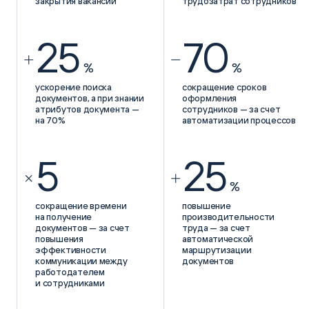
закрытия вакансии
трудозатрат сотрудников
25
70
%
%
ускорение поиска
сокращение сроков
документов, а при знании
оформления
атрибутов документа —
сотрудников — за счет
на 70%
автоматизации процессов
5
25
%
сокращение времени
повышение
на получение
производительности
документов — за счет
труда — за счет
повышения
автоматической
эффективности
маршрутизации
коммуникации между
документов
работодателем
и сотрудниками