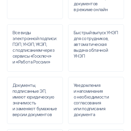
документов
в режиме онлайн
Все виды
Быстрый выпуск УНЭП ​
электронной подписи:
для сотрудников,
​ПЭП, УНЭП, УКЭП,
автоматическая
с подписанием через
выдача облачной
сервисы «Госключ»
УНЭП
и «Работа России»
Документы,
Уведомления
подписанные ЭП, ​
и напоминания
имеют юридическую
о необходимости
значимость ​
согласования
и заменяют бумажные
или подписания
версии ​документов
документа