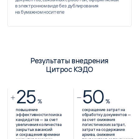
​в электронном виде ​без дублирования
на бумажном носителе​
Результаты внедрения
Цитрос КЭДО
25
50
%
%
повышение
сокращение затрат на
эффективности поиска
обработку документов —
кандидатов — за счет
за счет снижения
увеличения количества
логистических затрат,
закрытых вакансий
затрат на содержание
и сокращения времени
архива, снижения