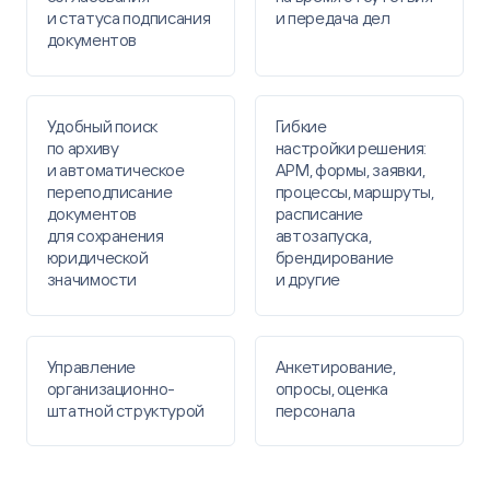
​и статуса подписания
и передача дел
документов​
Удобный поиск
Гибкие
по архиву ​
настройки решения: ​
и автоматическое
АРМ, формы, заявки,
переподписание
процессы, ​маршруты,
документов
расписание
для сохранения ​
автозапуска,
юридической
брендирование
значимости
и другие
Управление
Анкетирование,
организационно-​
опросы, оценка
штатной структурой​
персонала