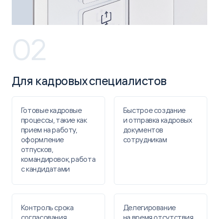
02
Для кадровых специалистов
Готовые кадровые
Быстрое создание
процессы, такие
как
и отправка ​кадровых
прием на работу,
документов
оформление ​
сотрудникам
отпусков,
командировок, ​работа
с кандидатами
Контроль срока
Делегирование
согласования​
на время ​отсутствия