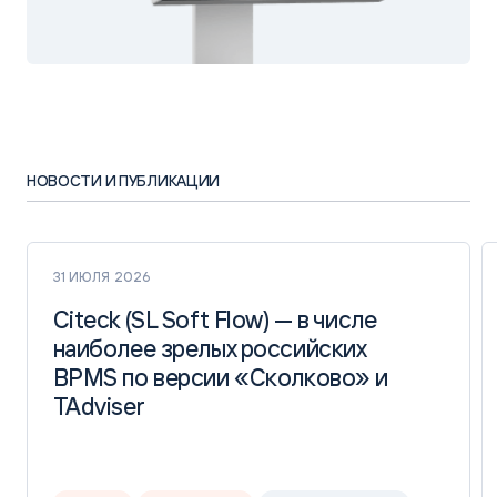
НОВОСТИ И ПУБЛИКАЦИИ
31 ИЮЛЯ 2026
Citeck (SL Soft Flow) — в числе
Citeck (SL Soft Flow) — в числе
наиболее зрелых российских
наиболее зрелых российских
BPMS по версии «Сколково» и
BPMS по версии «Сколково» и
TAdviser
TAdviser