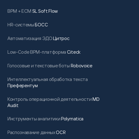
BPM + ECM
SL Soft Flow
HR-системы
БОСС
Автоматизация ЭДО
Цитрос
Low-Code BPM-платформа
Citeck
Голосовые и текстовые боты
Robovoice
Интеллектуальная обработка текста
Преферентум
Контроль операционной деятельности
MD
Audit
Инструменты аналитики
Polymatica
Распознавание данных
OCR