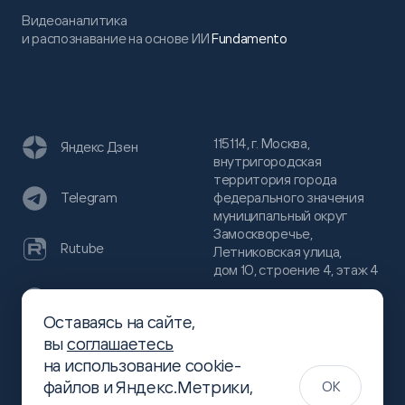
Видеоаналитика
и распознавание на основе ИИ
Fundamento
115114, г. Москва,
Яндекс Дзен
внутригородская
территория города
федерального значения
Telegram
муниципальный округ
Замоскворечье,
Rutube
Летниковская улица,
дом 10, строение 4, этаж 4
VC
Оставаясь на сайте,
(800)
300-68-80
вы
соглашаетесь
Хабр
на использование cookie-
(499)
444-16-51
файлов и Яндекс.Метрики,
OK
info@slsoft.ru