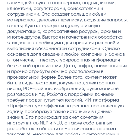
взаимодействуют с партнерами, подрядчиками,
клиентами, регуляторами, соискателями и
сотрудниками. Это создает большой объем
материалов: деловую переписку, входящие запросы,
отчеты, бухгалтерскую, кадровую и иную
документацию, корпоративные ресурсы, архивы и
многое другое. Быстрая и качественная обработка
этих данных необходима для принятия решений и
выполнения обязанностей сотрудниками. Однако
основная доля сведений любой компании, и банков
в том числе, — неструктурированная информация
без четкой организации. Даты, цифры, наименования
и прочие атрибуты обычно расположены в
произвольной форме. Более того, контент может
быть в виде текстовых документов, электронных
писем, PDF-файлов, изображений, аудиозаписей
разговоров и т.д. Работа с подобными данными
требует продвинутых технологий. ИИ-платформа
«Преферентум» эффективно решает поставленную
задачу, преобразуя такие источники в ценные
знания. Это происходит за счет сочетания
инструментов NLP и NLU, а также собственных
разработок в области семантического анализа
текстов; ML-моделей для работы с онтологиями и