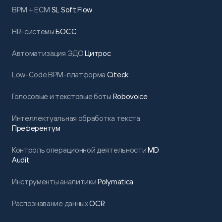
BPM + ECM
SL Soft Flow
HR-системы
БОСС
Автоматизация ЭДО
Цитрос
Low-Code BPM-платформа
Citeck
Голосовые и текстовые боты
Robovoice
Интеллектуальная обработка текста
Преферентум
Контроль операционной деятельности
MD
Audit
Инструменты аналитики
Polymatica
Распознавание данных
OCR