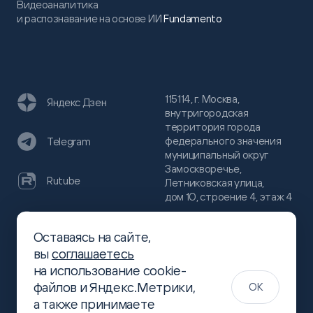
Видеоаналитика
и распознавание на основе ИИ
Fundamento
115114, г. Москва,
Яндекс Дзен
внутригородская
территория города
федерального значения
Telegram
муниципальный округ
Замоскворечье,
Rutube
Летниковская улица,
дом 10, строение 4, этаж 4
VC
Оставаясь на сайте,
(800)
300-68-80
вы
соглашаетесь
Хабр
на использование cookie-
(499)
444-16-51
файлов и Яндекс.Метрики,
OK
info@slsoft.ru
а также принимаете