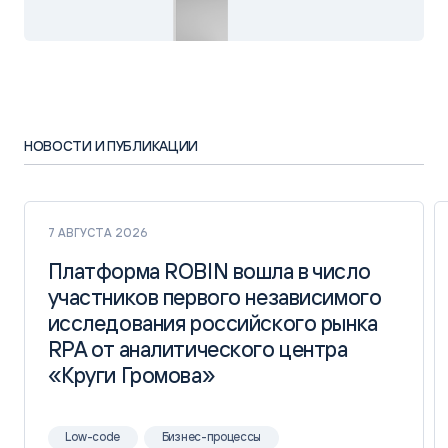
НОВОСТИ И ПУБЛИКАЦИИ
7 АВГУСТА 2026
Платформа ROBIN вошла в число
Платформа ROBIN вошла в число
участников первого независимого
участников первого независимого
исследования российского рынка
исследования российского рынка
RPA от аналитического центра
RPA от аналитического центра
«Круги Громова»
«Круги Громова»
Low-code
Бизнес-процессы