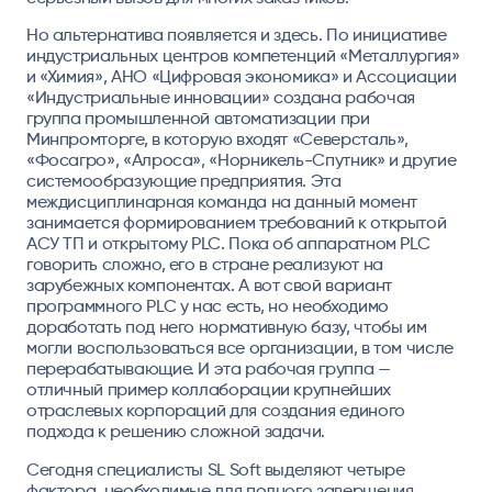
Но альтернатива появляется и здесь. По инициативе
индустриальных центров компетенций «Металлургия»
и «Химия», АНО «Цифровая экономика» и Ассоциации
«Индустриальные инновации» создана рабочая
группа промышленной автоматизации при
Минпромторге, в которую входят «Северсталь»,
«Фосагро», «Алроса», «Норникель-Спутник» и другие
системообразующие предприятия. Эта
междисциплинарная команда на данный момент
занимается формированием требований к открытой
АСУ ТП и открытому PLC. Пока об аппаратном PLC
говорить сложно, его в стране реализуют на
зарубежных компонентах. А вот свой вариант
программного PLC у нас есть, но необходимо
доработать под него нормативную базу, чтобы им
могли воспользоваться все организации, в том числе
перерабатывающие. И эта рабочая группа —
отличный пример коллаборации крупнейших
отраслевых корпораций для создания единого
подхода к решению сложной задачи.
Сегодня специалисты SL Soft выделяют четыре
фактора, необходимые для полного завершения