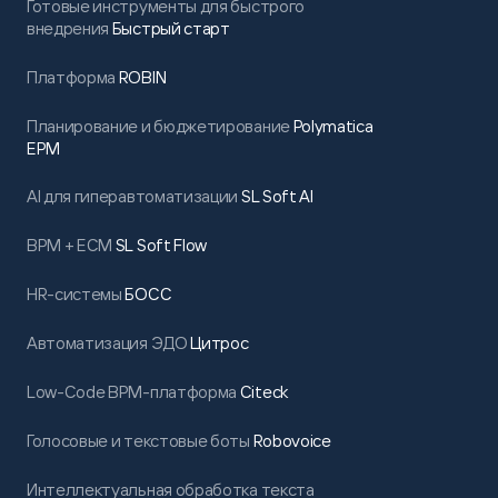
Готовые инструменты для быстрого
внедрения
Быстрый старт
Платформа
ROBIN
Планирование и бюджетирование
Polymatica
EPM
AI для гиперавтоматизации
SL Soft AI
BPM + ECM
SL Soft Flow
HR-системы
БОСС
Автоматизация ЭДО
Цитрос
Low-Code BPM-платформа
Citeck
Голосовые и текстовые боты
Robovoice
Интеллектуальная обработка текста