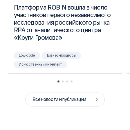
Платформа ROBIN вошла в число
Платформа ROBIN вошла в число
участников первого независимого
участников первого независимого
исследования российского рынка
исследования российского рынка
RPA от аналитического центра
RPA от аналитического центра
«Круги Громова»
«Круги Громова»
Low-code
Бизнес-процессы
Искусственный интеллект
Все новости и публикации