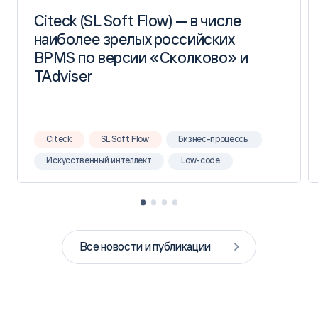
Citeck (SL Soft Flow) — в числе
Citeck (SL Soft Flow) — в числе
наиболее зрелых российских
наиболее зрелых российских
BPMS по версии «Сколково» и
BPMS по версии «Сколково» и
TAdviser
TAdviser
Citeck
SL Soft Flow
Бизнес-процессы
Искусственный интеллект
Low-code
Все новости и публикации