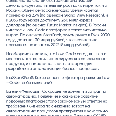
большинства систем быстрой автоматизации,
демонстрирует значительный рост как в мире, так и в
России. Объем сектора ежегодно увеличивается
примерно на 23% (по оценкам Grand View Research), и
к 2033 году может достигнуть 260 миллиардов
долларов (по оценке Future Market Insights). В России
интерес к Low-Code платформам также значительно
вырос. По оценкам StartPack, объем рынка в РФ к 2030
году достигнет 30 млрд рублей, что значительно
превышает показатель 2022 (8 млрд рублей).
Необходимо отметить, что Low-Code сегодня — это и
массовая технология, интегрируемая в современные
продукты, и самостоятельная платформа для
разработки и автоматизации бизнес-процессов.
IaaSSaaSPaaS: Какие основные факторы развития Low
—Code вы бы выделили?
Евгений Фенюшин: Сокращение времени и затрат на
автоматизацию. Появление и активное развитие
подобных платформ стало закономерным ответом на
требования бизнеса по снижению затрат на
автоматизацию процессов предприятия и ускорению
вывода на рынок новых продуктов. Пандемия COVID-