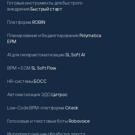
Готовые инструменты для быстрого
внедрения
Быстрый старт
Платформа
ROBIN
Планирование и бюджетирование
Polymatica
EPM
AI для гиперавтоматизации
SL Soft AI
BPM + ECM
SL Soft Flow
HR-системы
БОСС
Автоматизация ЭДО
Цитрос
Low-Code BPM-платформа
Citeck
Голосовые и текстовые боты
Robovoice
Интеллектуальная обработка текста