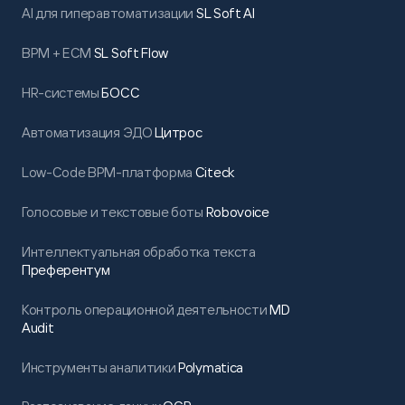
AI для гиперавтоматизации
SL Soft AI
BPM + ECM
SL Soft Flow
HR-системы
БОСС
Автоматизация ЭДО
Цитрос
Low-Code BPM-платформа
Citeck
Голосовые и текстовые боты
Robovoice
Интеллектуальная обработка текста
Преферентум
Контроль операционной деятельности
MD
Audit
Инструменты аналитики
Polymatica