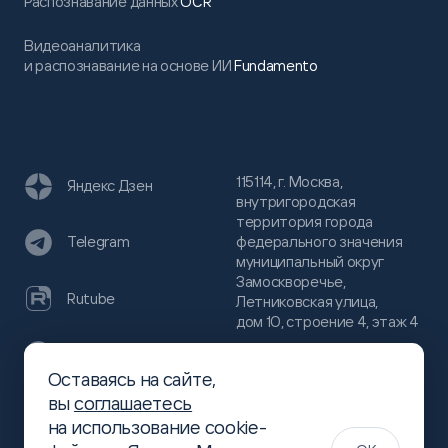
Распознавание данных
OCR
Видеоаналитика
и распознавание на основе ИИ
Fundamento
115114, г. Москва,
Яндекс Дзен
внутригородская
территория города
федерального значения
Telegram
муниципальный округ
Замоскворечье,
Rutube
Летниковская улица,
дом 10, строение 4, этаж 4
VC
Оставаясь на сайте,
(800)
300-68-80
вы
соглашаетесь
Хабр
на использование cookie-
(499)
444-16-51