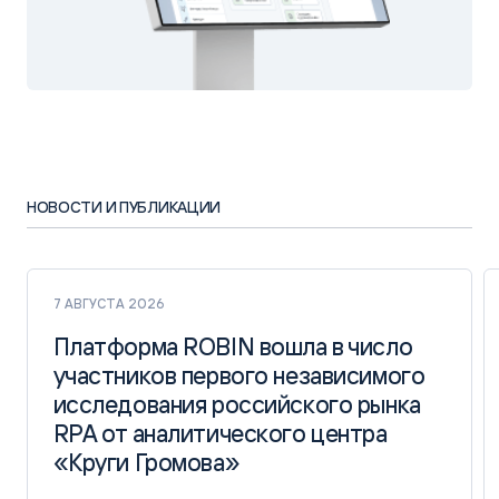
НОВОСТИ И ПУБЛИКАЦИИ
7 АВГУСТА 2026
Платформа ROBIN вошла в число
Платформа ROBIN вошла в число
участников первого независимого
участников первого независимого
исследования российского рынка
исследования российского рынка
RPA от аналитического центра
RPA от аналитического центра
«Круги Громова»
«Круги Громова»