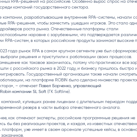
анных RPA-решений на российские. Особенно вырос спрос на отеч
среди компаний государственного сектора.
е компании, разрабатывающие внутренние RPA-системы, начали с
ые RPA-решения, чтобы заместить ушедших игроков. Это стало одн
 драйверов роста рынка. Отечественные платформы стали
тоспособными наравне с зарубежными, что подтверждается различ
и RPA-систем, в которых российские продукты занимают высокие п
2023 года рынок RPA в самом крупном сегменте уже был сформирова
 выбрали решения и приступили к роботизации своих процессов.
мещение как таковое закончилось, потому что практически все з
шли с российского рынка в 2022 году, и бизнесу пришлось быстро 
мигрировать. Государственный организации также начали смотреть
роботизации, на платформе ROBIN было сделано множество проекто
ктора», – отмечает
Павел Борченко
, управляющий
р
Robin
компании
SL Soft
(ГК Softline).
 компаний, купивших ранее лицензии с длительным периодом подд
временной резерв в части выбора отечественного аналога.
нее, как отмечают эксперты, российские программные решения не
сь бы без реализации проектов, и каждая, из известных отечестве
 платформ, уже имеет в своем арсенале успешные кейсы, в основн
 заказчиков.