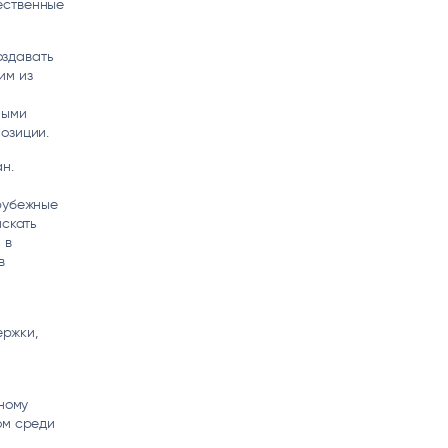
ественные
оздавать
им из
ными
озиции.
н.
арубежные
искать
 в
в
ержки,
нному
ом среди