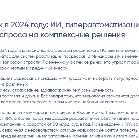
 в 2024 году: ИИ, гиперавтоматизаци
 спроса на комплексные решения
024 года в классификатор реестра российского ПО ввели отдельн
катор для систем роботизации процессов. В Минцифры эти изменен
 запросом отрасли. По мнению участников рынка это упростит раб
ором, малым и средним бизнесом.
зация процессов с помощью RPA продолжает набирать популярнос
 из различных
ансы, страхование, здравоохранение, промышленность,
 торговля и другие. Благодаря тому, что технология становится дос
 все более востребована, в том числе в небольших компаниях.
 по данным «Коммерсанта», сейчас в России менее 1 тыс. компаний
т RPA, а более половины доходов разработчиков обеспечивает пр
компаниям с оборотом от 50 млрд руб. в год. При внедрении RPA с
 связанная с недовольством сотрудников, которые боятся потерять 
перед вендорами, интеграторами и самими заказчиками стоит бол