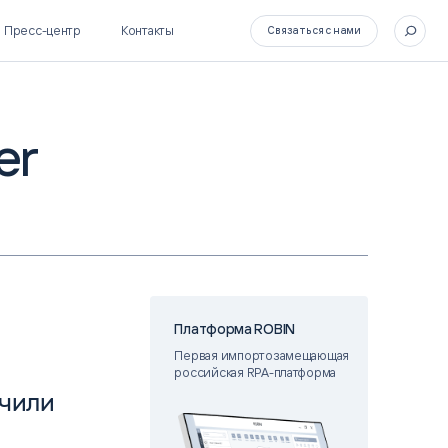
Пресс-центр
Контакты
Связаться с нами
er
SL Soft Flow
БОСС
BPM + ECM
HR-СИСТЕМЫ
HRM-система БОСС
HCM-система БОСС
Платформа ROBIN
Первая импортозамещающая
российская RPA-платформа
учили