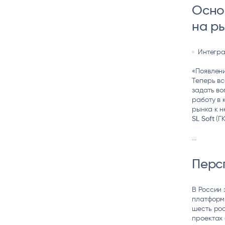
Осно
на р
Интегр
«Появлени
Теперь вс
задать во
работу в 
рынка к н
SL Soft
(ГК
...
Перс
В России 
платформ 
шесть рос
проектах 