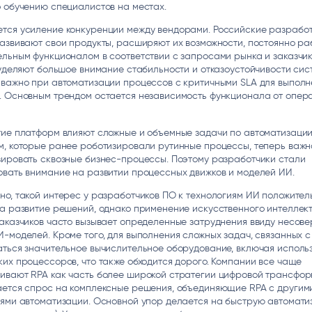
 обучению специалистов на местах.
тся усиление конкуренции между вендорами. Российские разрабо
азвивают свои продукты, расширяют их возможности, постоянно ра
льным функционалом в соответствии с запросами рынка и заказчик
 уделяют большое внимание стабильности и отказоустойчивости сист
 важно при автоматизации процессов с критичными SLA для выполн
. Основным трендом остается независимость функционала от опер
ие платформ влияют сложные и объемные задачи по автоматизации
м, которые ранее роботизировали рутинные процессы, теперь важн
зировать сквозные бизнес-процессы. Поэтому разработчики стали
вать внимание на развитии процессных движков и моделей ИИ.
о, такой интерес у разработчиков ПО к технологиям ИИ положител
а развитие решений, однако применение искусственного интеллек
аказчиков часто вызывает определенные затруднения ввиду несов
-моделей. Кроме того, для выполнения сложных задач, связанных с
аться значительное вычислительное оборудование, включая исполь
их процессоров, что также обходится дорого. Компании все чаще
ивают RPA как часть более широкой стратегии цифровой трансфор
ается спрос на комплексные решения, объединяющие RPA с другим
иями автоматизации. Основной упор делается на быструю автомат