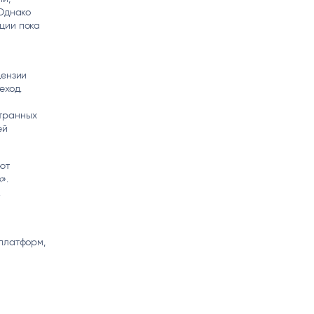
 Однако
ции пока
цензии
еход.
странных
ей
ют
».
.
платформ,