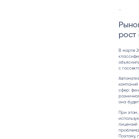
...
Рынок
рост
В марте 2
классифи
объяснили
с госсект
Автомати
компаний
сфер: фин
розничная
она будет
При этом,
использую
лицензий 
проблема,
Поэтому, 