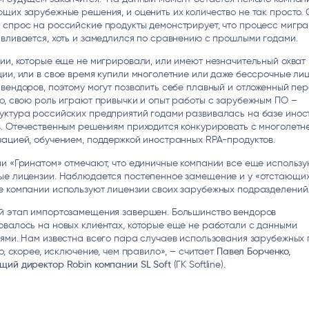
щих зарубежные решения, и оценить их количество не так просто.
 спрос на российские продукты демонстрирует, что процесс мигра
вливается, хоть и замедлился по сравнению с прошлыми годами.
ии, которые еще не мигрировали, или имеют незначительный охват
ии, или в свое время купили многолетние или даже бессрочные ли
вендоров, поэтому могут позволить себе плавный и отложенный пер
о, свою роль играют привычки и опыт работы с зарубежным ПО –
уктура российских предприятий годами развивалась на базе ино
. Отечественным решениям приходится конкурировать с многолетн
ацией, обучением, поддержкой иностранных RPA-продуктов.
и «Гринатом» отмечают, что единичные компании все еще использу
ые лицензии. Наблюдается постепенное замещение и у «отстающих
е компании используют лицензии своих зарубежных подразделений
й этап импортозамещения завершен. Большинство вендоров
валось на новых клиентах, которые еще не работали с данными
ями. Нам известна всего пара случаев использования зарубежных 
то, скорее, исключение, чем правило», – считает
Павел Борченко,
ий директор Robin компании SL Soft
(ГК Softline).