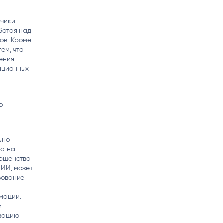
тчики
ботая над
ов. Кроме
ем, что
ения
ационных
.
о
ьно
та на
ершенства
 ИИ, может
зование
мации.
и
изацию