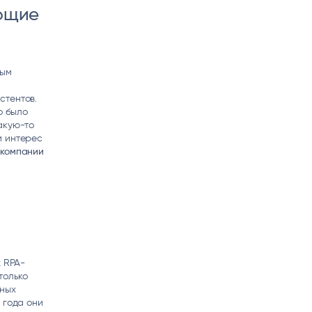
яющие
ным
стентов.
о было
акую-то
м интерес
 компании
х RPA-
только
пных
 года они