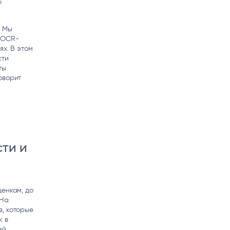
ю
. Мы
 OCR-
ях. В этом
сти
ты
оворит
ти и
ценкам, до
 На
, которые
к в
ий,