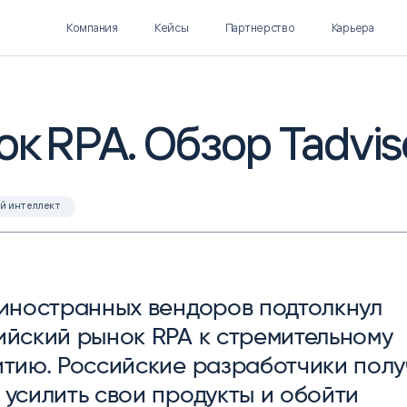
Компания
Кейсы
Партнерство
Карьера
к RPA. Обзор Tadvis
Polymatica EPM
SL Soft AI
ПЛАНИРОВАНИЕ И
AI ДЛЯ ГИПЕРАВТОМАТИЗАЦИИ
й интеллект
БЮДЖЕТИРОВАНИЕ
Нормализация НСИ
Интеллектуальный поиск
IDP
 иностранных вендоров подтолкнул
ийский рынок RPA к стремительному
итию. Российские разработчики пол
 усилить свои продукты и обойти