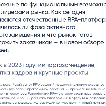
бежные по функциональным возможно
ice
Преферентум
MD Audit
Poly
 И ТЕКСТОВЫЕ БОТЫ
ИНТЕЛЛЕКТУАЛЬНАЯ ОБРАБОТКА
КОНТРОЛЬ ОПЕРАЦИОННОЙ
ИНСТ
 лидерами рынка. Как сегодня
ТЕКСТА
ДЕЯТЕЛЬНОСТИ
иваются отечественные RPA-платфор
нчилась ли фаза активного
ртозамещения и что рынок готов
ложить заказчикам – в новом обзоре
ser.
 в 2023 году: импортозамещение,
атка кадров и крупные проекты
оду российский рынок RPA-решений продолжил динамично развиват
ость технологий программной роботизации признали не только на
но и в госсекторе. Разработчики RPA-платформ стали подстраивать
аказчиков, а общий рост капиталовложений в сферу RPA, появление
астников сопровождались растущим количеством миграций крупных