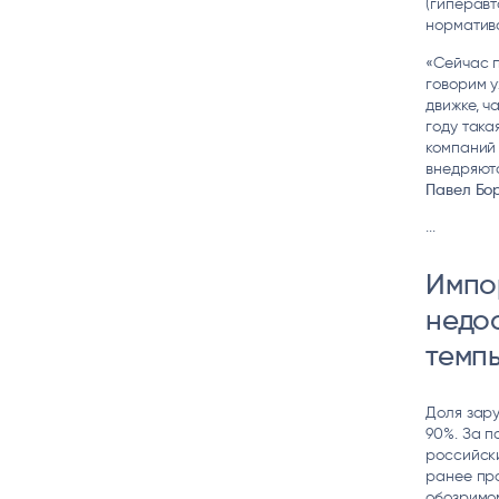
(гиперавт
норматив
«Сейчас п
говорим 
движке, ч
году така
компаний 
внедряютс
Павел Бор
...
Импо
недо
темпы
Доля зару
90%. За п
российски
ранее про
обозримо