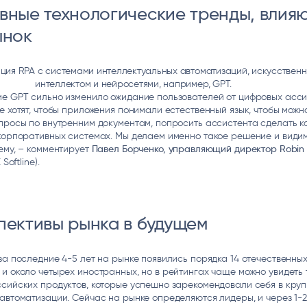
вные технологические тренды, вли
ынок
ация
RPA
с системами интеллектуальных автоматизаций, искусствен
интеллектом и нейросетями, например, GPT.
е GPT сильно изменило ожидание пользователей от цифровых асси
е хотят, чтобы приложения понимали естественный язык, чтобы можн
просы по внутренним документам, попросить ассистента сделать к
корпоративных системах. Мы делаем именно такое решение и види
ему, – комментирует
Павел Борченко, управляющий директор Robin
 Softline).
пективы рынка в будущем
за последние 4-5 лет на рынке появились порядка 14 отечественны
и около четырех иностранных, но в рейтингах чаще можно увидеть 
сийских продуктов, которые успешно зарекомендовали себя в кру
автоматизации. Сейчас на рынке определяются лидеры, и через 1-2