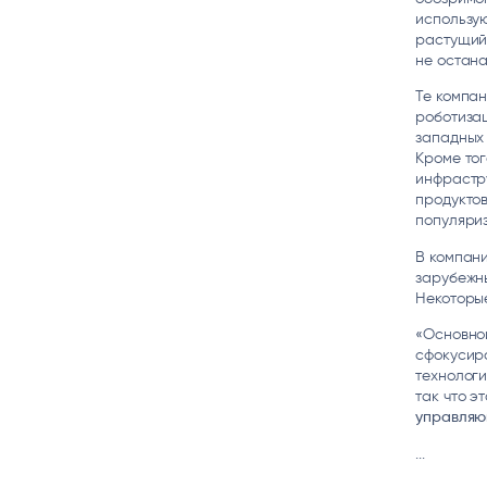
использую
растущий
не остана
Те компан
роботизац
западных 
Кроме тог
инфрастр
продуктов
популяриз
В компани
зарубежн
Некоторы
«Основно
сфокусиро
технологи
так что э
управляющ
...