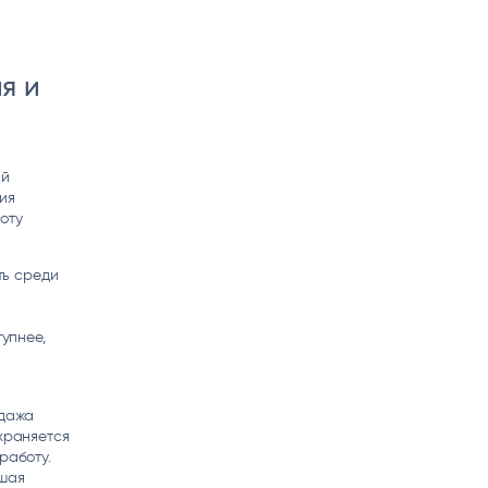
я и
ый
ия
оту
ть среди
тупнее,
одажа
охраняется
работу.
ьшая