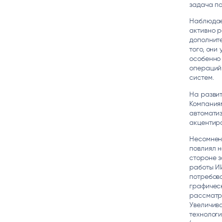
задача по
Наблюдае
активно р
дополните
того, они
особенно
операций
систем.
На развит
Компания
автомати
акцентиро
Несомненн
повлиял н
стороне з
работы ИИ
потребов
графическ
рассматр
Увеличив
технолог