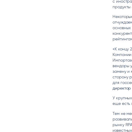
с иностр
продукты 
Некоторы
отчуждаем
основных
конкурен
рейтингам
«К концу 
Компании
Импортоза
вендоры у
замену и 
сторону 
для госсе
директо
У крупных
еще есть 
Тем не ме
развивали
рынку RPA
известных