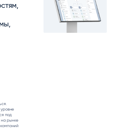
стям,
matica
OCR
РУМЕНТЫ АНАЛИТИКИ
РАСПОЗНАВАНИЕ ДАННЫХ
мы,
ься.
 уровне
ся под
 на рынке
 компаний