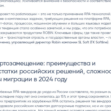
оматизацию). Усиливается внимание к безопасности и соответстви
ам.
роект по роботизации – это не только применение RPA-технологий
уже о комплексных задачах, требующих решения на платформе RPA,
ат-ботах, процессах, машинном обучении и больших языковых модел
я тенденция стала особенно заметной, и мы рады, что эти потребно
закрываются продуктами ROBIN. Ключевые сферы, где такие проек
я – транспортная отрасль и государственные органы власти», – г
ченко, управляющий директор Robin компании SL Soft (ГК Softline)
.
ртозамещение: преимущества и
статки российских решений, сложнос
 миграции в 2024 году
бежных RPA-вендоров до ухода из России составляла, по разным о
оследние пару лет она снизилась до 15% и этот тренд сохраняется.
х предприятиях из зарубежных RPA остались решения тех вендоров
давали российским клиентам долгосрочные подписки, но и их сро
м будущем закончится. На данный момент остается немало компан