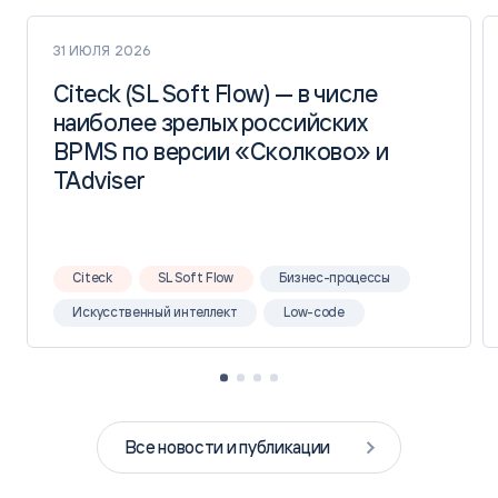
31 ИЮЛЯ 2026
Citeck (SL Soft Flow) — в числе
Citeck (SL Soft Flow) — в числе
наиболее зрелых российских
наиболее зрелых российских
BPMS по версии «Сколково» и
BPMS по версии «Сколково» и
TAdviser
TAdviser
Citeck
SL Soft Flow
Бизнес-процессы
Искусственный интеллект
Low-code
Все новости и публикации