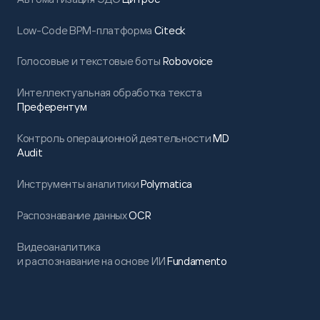
Low-Code BPM-платформа
Citeck
Голосовые и текстовые боты
Robovoice
Интеллектуальная обработка текста
Преферентум
Контроль операционной деятельности
MD
Audit
Инструменты аналитики
Polymatica
Распознавание данных
OCR
Видеоаналитика
и распознавание на основе ИИ
Fundamento