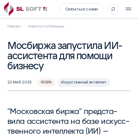
Связаться с нами
Главная
Новости и публикации
Мосбиржа запустила ИИ-
ассистента для помощи
бизнесу
23 МАЯ 2025
ROBIN
Искусственный интеллект
"Мос­ков­ская бир­жа" пред­ста­
вила ас­сис­тен­та на ба­зе ис­кусс­
твен­но­го ин­тел­лек­та (ИИ) —