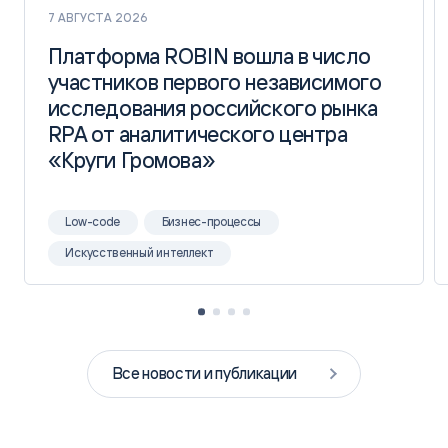
7 АВГУСТА 2026
Платформа ROBIN вошла в число
Платформа ROBIN вошла в число
участников первого независимого
участников первого независимого
исследования российского рынка
исследования российского рынка
RPA от аналитического центра
RPA от аналитического центра
«Круги Громова»
«Круги Громова»
Low-code
Бизнес-процессы
Искусственный интеллект
Все новости и публикации