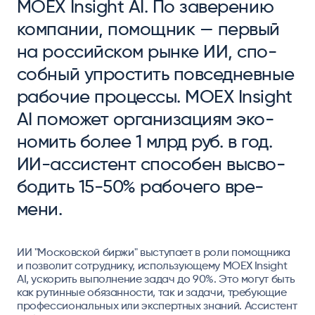
MOEX Insight AI. По за­вере­нию
ком­па­нии, по­мощ­ник — пер­вый
на рос­сий­ском рын­ке ИИ, спо­
соб­ный уп­рос­тить пов­сед­нев­ные
ра­бочие про­цес­сы. MOEX Insight
AI по­может ор­га­низа­циям эко­
номить бо­лее 1 млрд руб. в год.
ИИ-ас­сис­тент спо­собен выс­во­
бодить 15-50% ра­боче­го вре­
мени.
ИИ "Московской биржи" выступает в роли помощника
и позволит сотруднику, использующему MOEX Insight
AI, ускорить выполнение задач до 90%. Это могут быть
как рутинные обязанности, так и задачи, требующие
профессиональных или экспертных знаний. Ассистент