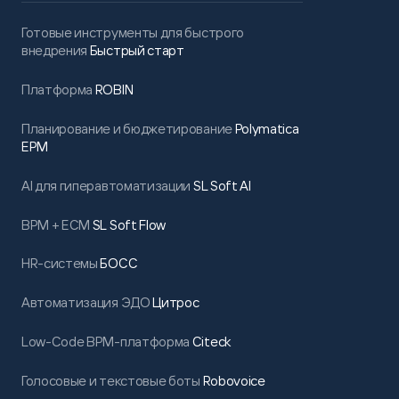
Готовые инструменты для быстрого
внедрения
Быстрый старт
Платформа
ROBIN
Планирование и бюджетирование
Polymatica
EPM
AI для гиперавтоматизации
SL Soft AI
BPM + ECM
SL Soft Flow
HR-системы
БОСС
Автоматизация ЭДО
Цитрос
Low-Code BPM-платформа
Citeck
Голосовые и текстовые боты
Robovoice