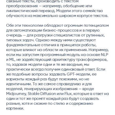
связные тексты, производить с текстом
преобразования — например, обобщение или
лингвистический перевод. Модели этого семейства
обучаются на максимально широком корпусе текстов.
Обе эти технологии обладают огромным потенциалом
для автоматизации бизнес-процессов и в первую
очередь — для разгрузки специалистов от рутинных,
типовых задач. Однако между ними существуют
фундаментальные отличия в принципах работы,
которые влияют на области их применения. Например,
если мы запустим программный модуль на основе NLP
и ML, не задействующий архитектуру трансформеров,
то, задавая модели одни и те же вводные, мы
практически всегда получим одинаковый ответ. Если
же подобные вопросы задавать GPT-модели, ее
варианты каждый раз будут похожими, но не
идентичными. То же самое справедливо и для
моделей, генерирующих изображения — вроде
Midjourney, Stable Diffusion или Flux, которые в ответ на
один и тот же промпт каждый раз будут создавать
разные, хотя и cхожие по стилю и содержанию
картинки.