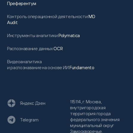
Преферентум
Контроль операционной деятельности
MD
Audit
Инструменты аналитики
Polymatica
Распознавание данных
OCR
Видеоаналитика
и распознавание на основе ИИ
Fundamento
115114, г. Москва,
Яндекс Дзен
внутригородская
территория города
федерального значения
Telegram
муниципальный округ
Замоскворечье,