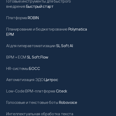
Готовые инструменты для быстрого
внедрения
Быстрый старт
Платформа
ROBIN
Планирование и бюджетирование
Polymatica
EPM
AI для гиперавтоматизации
SL Soft AI
BPM + ECM
SL Soft Flow
HR-системы
БОСС
Автоматизация ЭДО
Цитрос
Low-Code BPM-платформа
Citeck
Голосовые и текстовые боты
Robovoice
Интеллектуальная обработка текста