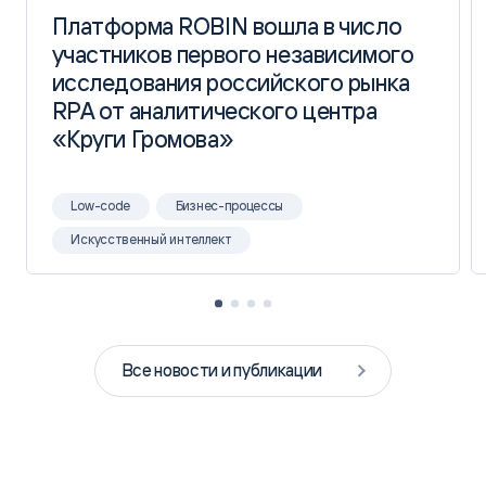
Платформа ROBIN вошла в число
Платформа ROBIN вошла в число
участников первого независимого
участников первого независимого
исследования российского рынка
исследования российского рынка
RPA от аналитического центра
RPA от аналитического центра
«Круги Громова»
«Круги Громова»
Low-code
Бизнес-процессы
Искусственный интеллект
Все новости и публикации