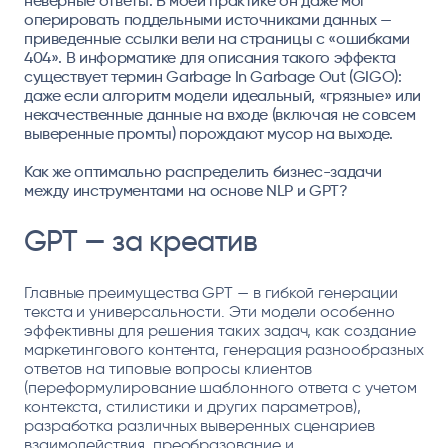
неверные ответы. В моей практике он даже мог
оперировать поддельными источниками данных —
приведенные ссылки вели на страницы с «ошибками
404». В информатике для описания такого эффекта
существует термин Garbage In Garbage Out (GIGO):
даже если алгоритм модели идеальный, «грязные» или
некачественные данные на входе (включая не совсем
выверенные промты) порождают мусор на выходе.
Как же оптимально распределить бизнес-задачи
между инструментами на основе NLP и GPT?
GPT — за креатив
Главные преимущества GPT — в гибкой генерации
текста и универсальности. Эти модели особенно
эффективны для решения таких задач, как создание
маркетингового контента, генерация разнообразных
ответов на типовые вопросы клиентов
(переформулирование шаблонного ответа с учетом
контекста, стилистики и других параметров),
разработка различных выверенных сценариев
взаимодействия, преобразование и