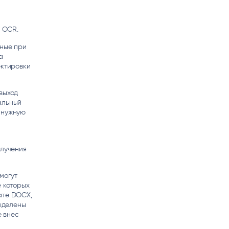
 OCR.
нные при
а
ектировки
 выход
альный
 нужную
олучения
могут
е которых
ате DOCX,
выделены
е внес