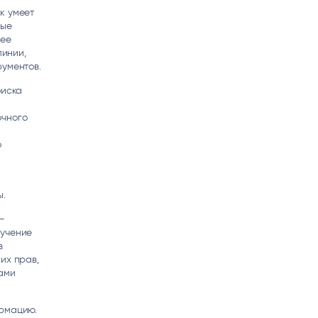
к умеет
ные
лее
линии,
рументов.
оиска
очного
о
ы.
—
бучение
в
их прав,
ами
ормацию.