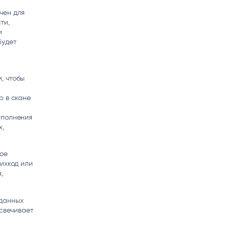
чен для
ти,
и
будет
, чтобы
р в скане
ыполнения
х,
вое
ихкод или
,
данных
дсвечивает