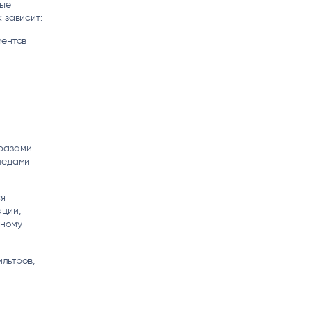
рые
 зависит:
ментов
бразами
ледами
ся
ации,
нному
льтров,
й