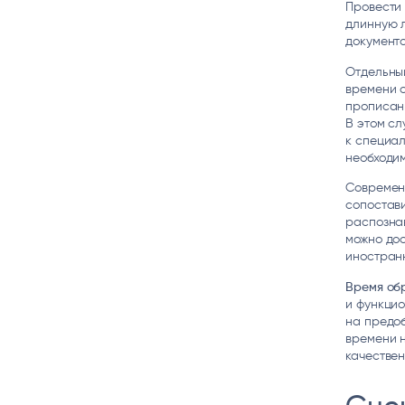
Провести 
длинную 
документо
Отдельный
времени о
прописанн
В этом сл
к специал
необходи
Современн
сопостави
распознав
можно доо
иностранн
Время обр
и функцио
на предоб
времени 
качествен