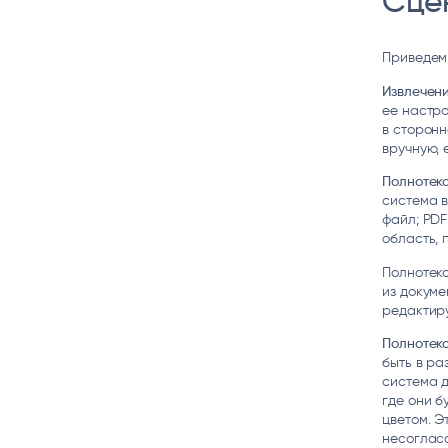
Сце
Приведем
Извлечени
ее настро
в сторонн
вручную, 
Полнотек
система в
файл; PDF
область, 
Полнотек
из докуме
редактир
Полнотекс
быть в ра
система д
где они б
цветом. Э
несогласо