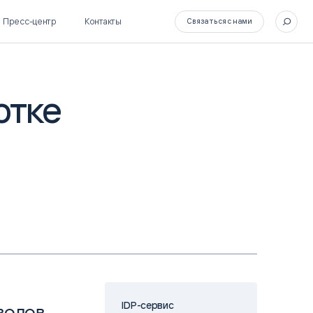
Пресс-центр
Контакты
Связаться с нами
отке
SL Soft Flow
БОСС
BPM + ECM
HR-СИСТЕМЫ
HRM-система БОСС
HCM-система БОСС
IDP-сервис
волов