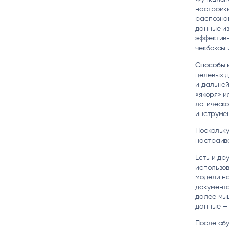
настройки
распознав
данные из
эффективн
чекбоксы 
Способы 
целевых д
и дальне
«якоря» и
логическо
инструмен
Поскольку
настраив
Есть и др
использов
модели на
документо
далее мы
данные — 
После обу