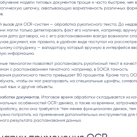
обучение модели типовых документов проще и часто быстрее, чем 
логическую цепочку, охватывающую вариативность различных фор
в.
 вызов для OCR-систем — обработка рукописного текста. До неда
ни могли только детектировать факт его наличия, например, вручн
ая дата договора, но с его распознаванием всегда возникали сло
учае документ, как правило, в удобном виде поступал на рассмотр
ьному сотруднику — валидатору, который вручную в интерфейсе вв
мую информацию.
ые технологии позволяют распознавать рукописный текст в качест
мом с распознаванием печатного: например, в SOICA точность
ания рукописного текста превышает 80 процентов. Кроме того, O
бучать, чтобы он мог реагировать на специальные шрифты, символ
ый язык и другие объекты.
аботки документов.
Итоговое время обработки складывается из ка
нальных особенностей OCR-движка, а также из времени, затрачив
работку, если она требуется. Чем менее функционален движок, те
нужно потратить на применение дополнительных инструментов для 
ного результата распознавания данных.