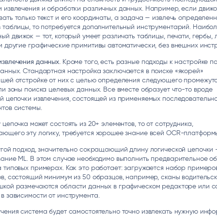
 извлечения и обработки различных данных. Например, если движо
ать только текст и его координаты, а задача — извлечь определен
 таблицы, то потребуется дополнительный инструментарий. Наибо
ый движок — тот, который умеет различать таблицы, печати, гербы, 
и другие графические примитивы автоматически, без внешних инст
извлечения данных.
Кроме того, есть разные подходы к настройке п
анных. Стандартная настройка заключается в поиске «якорей»
йшей отстройке от них с целью определения следующего промежут
ли зоны поиска целевых данных. Все вместе образует что-то вроде
й цепочки извлечения, состоящей из применяемых последовательн
тов системы.
 цепочка может состоять из 20+ элементов, то от сотрудника,
ающего эту логику, требуется хорошее знание всей OCR-платформ
угой подход, значительно сокращающий длину логической цепочки 
ание ML. В этом случае необходимо выполнить предварительное о
 типовых примерах. Как это работает: загружается набор примеро
в, состоящий минимум из 50 образцов, например, сканы водительск
шкой размечаются области данных в графическом редакторе или с
в зависимости от инструмента.
чения система будет самостоятельно точно извлекать нужную инф