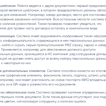
 шаблоном.
Работа ведется с двумя документами: первый предназна
торой является шаблоном, в котором предварительно указаны облас
е для изменений. Например, номер договора, место для постановк
название заказчика-исполнителя. Все остальные области система 
а наличие разночтений. Такая проверка позволяет убедиться, что
мая для правки часть договора осталась в изначальном виде.
ализация.
Система может видоизменять изображение таким образом
ть конфиденциальность содержащихся в нем персональных данных:
 найти и скрыть серым прямоугольником MRZ строку, серию и номе
 Применяется, например, для обеспечения должного доступа
льным данным, хранящимся в ИС компаний: ряд сотрудников для в
кций не должен иметь доступ ко всему набору персональных данны
 к некоторым из них.
е дополнительных элементов.
Система способна нанести на итого
ие графические элементы: факсимиле, печать, подпись, штамп, штр
Например, она может распознать на скане паспорта ФИО владельца
ть их в QR-коде и разместить его на документе.
на обязательное поле.
Система проверяет наличие определенных 
ствующих полях документа. Если такие данные отсутствуют, она по
ле цветом, сигнализируя сотруднику о наличии ошибки.