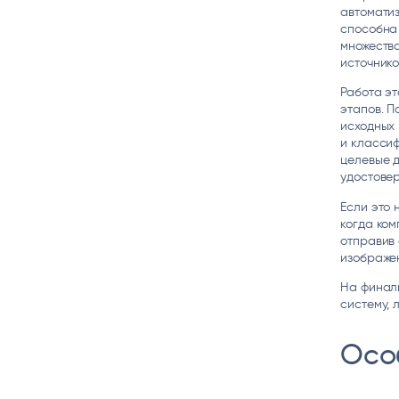
автоматиз
способна
множества
источнико
Работа эт
этапов. П
исходных
и классиф
целевые д
удостовер
Если это 
когда ком
отправив 
изображе
На финал
систему, 
Осо