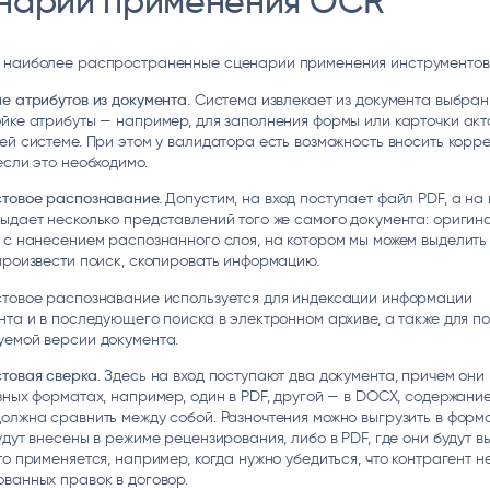
нарии применения OCR
 наиболее распространенные сценарии применения инструментов
е атрибутов из документа.
Система извлекает из документа выбра
йке атрибуты — например, для заполнения формы или карточки акт
ей системе. При этом у валидатора есть возможность вносить корр
если это необходимо.
стовое распознавание.
Допустим, на вход поступает файл PDF, а на
ыдает несколько представлений того же самого документа: оригин
 с нанесением распознанного слоя, на котором мы можем выделить
произвести поиск, скопировать информацию.
стовое распознавание используется для индексации информации
нта и в последующего поиска в электронном архиве, а также для п
уемой версии документа.
товая сверка.
Здесь на вход поступают два документа, причем они 
зных форматах, например, один в PDF, другой — в DOCX, содержани
олжна сравнить между собой. Разночтения можно выгрузить в форм
удут внесены в режиме рецензирования, либо в PDF, где они будут 
то применяется, например, когда нужно убедиться, что контрагент н
ванных правок в договор.