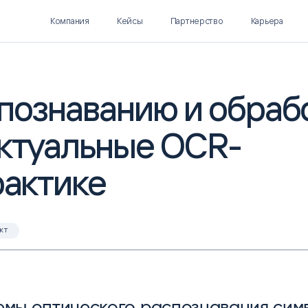
Компания
Кейсы
Партнерство
Карьера
познаванию и обраб
ектуальные OCR-
Polymatica EPM
SL Soft AI
ПЛАНИРОВАНИЕ И
AI ДЛЯ ГИПЕРАВТОМАТИЗАЦИИ
БЮДЖЕТИРОВАНИЕ
рактике
Нормализация НСИ
Интеллектуальный поиск
IDP
кт
емы оптического распознавания сим