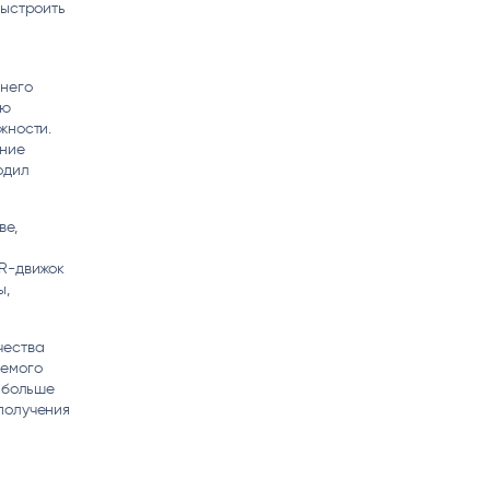
выстроить
м
внего
ую
жности.
ение
одил
ве,
CR-движок
ы,
чества
аемого
м больше
получения