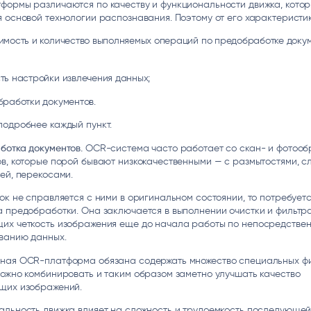
формы различаются по качеству и функциональности движка, кото
 основой технологии распознавания. Поэтому от его характеристик
имость и количество выполняемых операций по предобработке доку
ть настройки извлечения данных;
бработки документов.
подробнее каждый пункт.
ботка документов.
OCR-система часто работает со скан- и фотоо
в, которые порой бывают низкокачественными — с размытостями, с
ей, перекосами.
ок не справляется с ними в оригинальном состоянии, то потребует
 предобработки. Она заключается в выполнении очистки и фильтр
их четкость изображения еще до начала работы по непосредстве
ванию данных.
ная OCR-платформа обязана содержать множество специальных фи
ожно комбинировать и таким образом заметно улучшать качество
щих изображений.
альность движка влияет на сложность и трудоемкость последующе