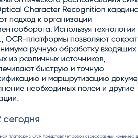
ice
Преферентум
MD Audit
Poly
ptical Character Recognition кардин
 И ТЕКСТОВЫЕ БОТЫ
ИНТЕЛЛЕКТУАЛЬНАЯ ОБРАБОТКА
КОНТРОЛЬ ОПЕРАЦИОННОЙ
ИНСТ
ТЕКСТА
ДЕЯТЕЛЬНОСТИ
ют подход к организаций
ментооборота. Используя технологии
L, OCR-платформы позволяют сократ
инимума ручную обработку входящих
ых из различных источников,
печивают быструю и точную
сификацию и маршрутизацию докуме
лнение необходимых полей и другие
ации.
 сегодня
ная платформа OCR представляет собой своеобразный конвейер д