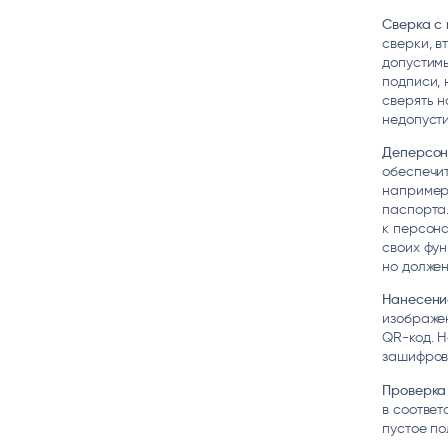
Сверка с
сверки, в
допустимы
подписи, 
сверять н
недопусти
Деперсон
обеспечи
например,
паспорта.
к персона
своих фун
но должен
Нанесени
изображен
QR-код. 
зашифрова
Проверка 
в соответ
пустое по