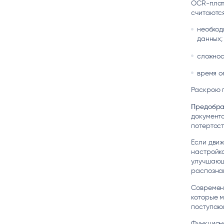
OCR-плат
считаются
необход
данных;
сложнос
время о
Раскрою 
Предобра
документо
потертост
Если движ
настройка
улучшающ
распозна
Современ
которые м
поступаю
Функцион