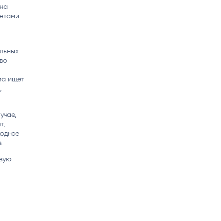
Она
ентами
ельных
во
ма ищет
,
учае,
т,
ходное
.
евую