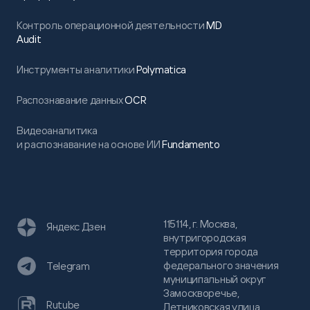
Контроль операционной деятельности
MD
Audit
Инструменты аналитики
Polymatica
Распознавание данных
OCR
Видеоаналитика
и распознавание на основе ИИ
Fundamento
115114, г. Москва,
Яндекс Дзен
внутригородская
территория города
федерального значения
Telegram
муниципальный округ
Замоскворечье,
Rutube
Летниковская улица,