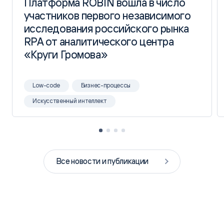
Платформа ROBIN вошла в число
Платформа ROBIN вошла в число
участников первого независимого
участников первого независимого
исследования российского рынка
исследования российского рынка
RPA от аналитического центра
RPA от аналитического центра
«Круги Громова»
«Круги Громова»
Low-code
Бизнес-процессы
Искусственный интеллект
Все новости и публикации