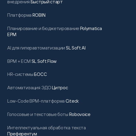
внедрения
Быстрый старт
Платформа
ROBIN
Планирование и бюджетирование
Polymatica
EPM
AI для гиперавтоматизации
SL Soft AI
BPM + ECM
SL Soft Flow
HR-системы
БОСС
Автоматизация ЭДО
Цитрос
Low-Code BPM-платформа
Citeck
Голосовые и текстовые боты
Robovoice
Интеллектуальная обработка текста
Преферентум