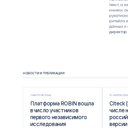
текст, а 
книжки, а
рукописно
ритейла и
данных и
директор 
НОВОСТИ И ПУБЛИКАЦИИ
7 АВГУСТА 2026
31 ИЮЛЯ 202
Платформа ROBIN вошла
Платформа ROBIN вошла
Citeck 
Citeck 
в число участников
в число участников
числе 
числе 
первого независимого
первого независимого
россий
россий
исследования
исследования
версии
версии