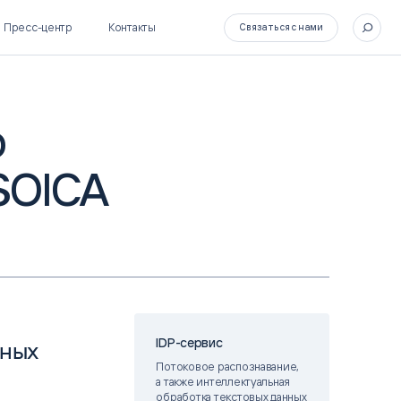
Пресс-центр
Контакты
Связаться с нами
о
SOICA
SL Soft Flow
БОСС
BPM + ECM
HR-СИСТЕМЫ
HRM-система БОСС
HCM-система БОСС
IDP-сервис
нных
Потоковое распознавание,
а также интеллектуальная
обработка текстовых данных