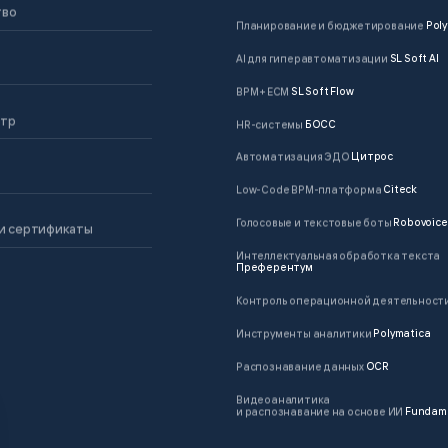
тво
Планирование и бюджетирование
Poly
AI для гиперавтоматизации
SL Soft AI
BPM + ECM
SL Soft Flow
нтр
HR-системы
БОСС
Автоматизация ЭДО
Цитрос
Low-Code BPM-платформа
Citeck
Голосовые и текстовые боты
Robovoice
и сертификаты
Интеллектуальная обработка текста
Преферентум
Контроль операционной деятельност
Инструменты аналитики
Polymatica
Распознавание данных
OCR
Видеоаналитика
и распознавание на основе ИИ
Fundam