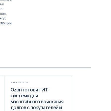
вые
ие
ния,
ввод
вляющий
30 ИЮЛЯ 2026
Ozon готовит ИТ-
Ozon готовит ИТ-
систему для
систему для
масштабного взыскания
масштабного взыскания
долгов с покупателей и
долгов с покупателей и