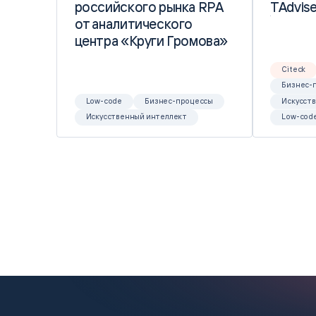
российского рынка RPA
российского рынка RPA
TAdvise
TAdvise
от аналитического
от аналитического
центра «Круги Громова»
центра «Круги Громова»
Citeck
Бизнес-
Low-code
Бизнес-процессы
Искусст
Искусственный интеллект
Low-cod