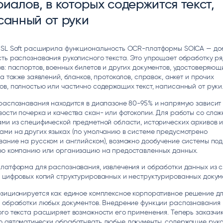
иалов, в которых содержится текст,
ice
Преферентум
MD Audit
Poly
санный от руки
 И ТЕКСТОВЫЕ БОТЫ
ИНТЕЛЛЕКТУАЛЬНАЯ ОБРАБОТКА
КОНТРОЛЬ ОПЕРАЦИОННОЙ
ИНСТ
ТЕКСТА
ДЕЯТЕЛЬНОСТИ
 SL Soft расширила функциональность OCR-платформы SOICA — до
ть распознавания рукописного текста. Это упрощает обработку р
в: паспортов, военных билетов и других документов, удостоверяющ
 а также заявлений, бланков, протоколов, справок, анкет и прочих
в, полностью или частично содержащих текст, написанный от руки
распознавания находится в диапазоне 80-95% и напрямую зависит 
ости почерка и качества скан- или фотокопии. Для работы со сло
ми из специфической предметной области, исторических архивов 
ами на других языках (по умолчанию в системе предусмотрено
ание на русском и английском), возможно дообучение системы под
ую компанию или организацию на предоставленных данных.
латформа для распознавания, извлечения и обработки данных из с
и цифровых копий структурированных и неструктурированных докум
озиционируется как единое комплексное корпоративное решение д
й обработки любых документов. Внедрение функции распознавания
го текста расширяет возможности его применения. Теперь заказчик
ю автоматически обрабатывать любые документы, содержащие рук