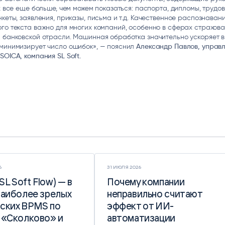
их все еще больше, чем можем показаться: паспорта, дипломы, трудо
нкеты, заявления, приказы, письма и т.д. Качественное распознаван
го текста важно для многих компаний, особенно в сферах страхова
 банковской отрасли. Машинная обработка значительно ускоряет 
 минимизирует число ошибок», — пояснил
Александр Павлов, упра
SOICA, компания SL Soft.
6
31 ИЮЛЯ 2026
(SL Soft Flow) — в
(SL Soft Flow) — в
Почему компании
Почему компании
наиболее зрелых
наиболее зрелых
неправильно считают
неправильно считают
ских BPMS по
ских BPMS по
эффект от ИИ-
эффект от ИИ-
 «Сколково» и
 «Сколково» и
автоматизации
автоматизации