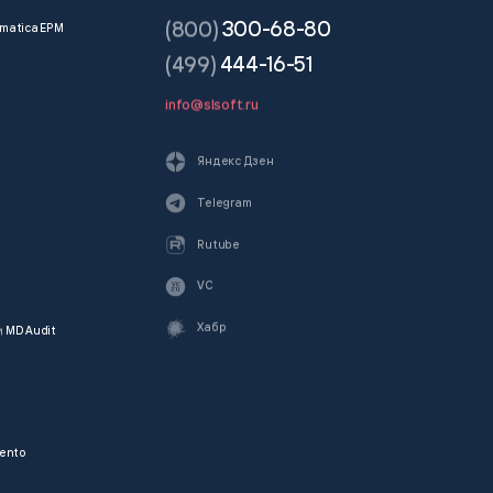
(800)
300-68-80
matica EPM
(499)
444-16-51
info@slsoft.ru
Яндекс Дзен
Telegram
Rutube
VC
Хабр
и
MD Audit
ento