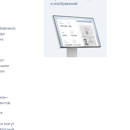
и изображений
matica
OCR
РУМЕНТЫ АНАЛИТИКИ
РАСПОЗНАВАНИЕ ДАННЫХ
бавлена
яда
их
.
от
жными
или
кан-
ентов.
ля
и могут
описный