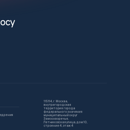
росу
115114, г. Москва,
внутригородская
территория города
федерального значения
недрения
муниципальный округ
Замоскворечье,
Летниковская улица, дом 10,
строение 4, этаж 4