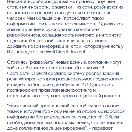
Нейросети, собирая данные - к примеру, научные
статьи или новостные заметки - из сети, разбивают их
на части и на основе этого учатся отвечать, как
человек. Чем больше они "потребляют" такой
информации, тем выше их эффективность. Однако, как
заявили ученые и руководители компаний-
разработчиков, большая часть контента в интернете
содержит бессвязный текст или вовсе не может
добавить новой информации к той, которая уже есть у
ИИ, передает The Wall Street Journal.
Стремясь "раздобыть" новые данные, компании могут
забыть об этике и корпоративной политике. В
частности, OpenAI создала систему распознавания
речи Whisper, которая расшифровывает аудиозаписи
из видео на YouTube для обучения ИИ. Однако это
противоречит правилам видеохостинга и
потенциально нарушает права создателей роликов.
"Единственный практический способ существования
таких инструментов - обучение на огромных массивах
информации без разрешения ее создателей. Объем
необходимых данных настолько велик, что не поможет
даже коллективное лицензирование", - передает