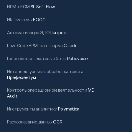
BPM + ECM
SL Soft Flow
HR-системы
БОСС
Автоматизация ЭДО
Цитрос
Low-Code BPM-платформа
Citeck
Голосовые и текстовые боты
Robovoice
Интеллектуальная обработка текста
Преферентум
Контроль операционной деятельности
MD
Audit
Инструменты аналитики
Polymatica
Распознавание данных
OCR