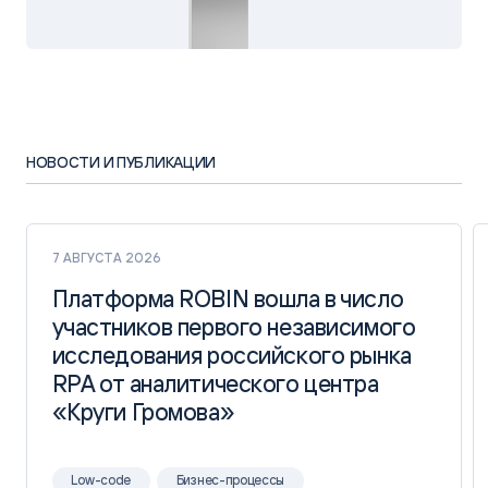
НОВОСТИ И ПУБЛИКАЦИИ
7 АВГУСТА 2026
Платформа ROBIN вошла в число
Платформа ROBIN вошла в число
участников первого независимого
участников первого независимого
исследования российского рынка
исследования российского рынка
RPA от аналитического центра
RPA от аналитического центра
«Круги Громова»
«Круги Громова»
Low-code
Бизнес-процессы