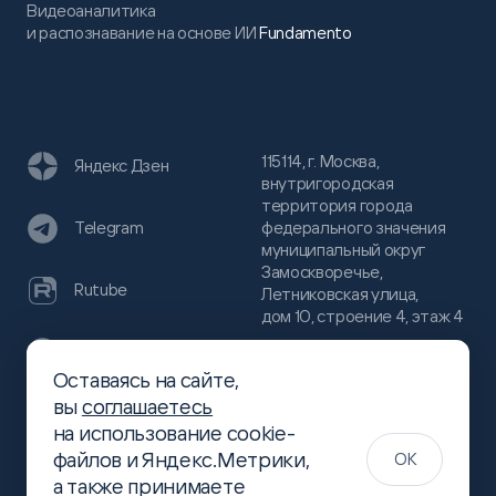
Видеоаналитика
и распознавание на основе ИИ
Fundamento
115114, г. Москва,
Яндекс Дзен
внутригородская
территория города
федерального значения
Telegram
муниципальный округ
Замоскворечье,
Rutube
Летниковская улица,
дом 10, строение 4, этаж 4
VC
Оставаясь на сайте,
(800)
300-68-80
вы
соглашаетесь
Хабр
на использование cookie-
(499)
444-16-51
файлов и Яндекс.Метрики,
OK
info@slsoft.ru
а также принимаете