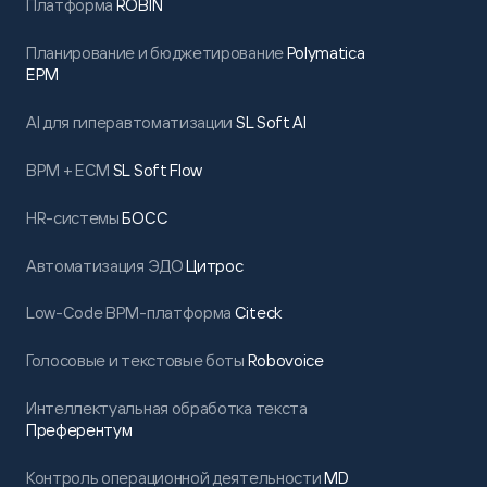
Платформа
ROBIN
Планирование и бюджетирование
Polymatica
EPM
AI для гиперавтоматизации
SL Soft AI
BPM + ECM
SL Soft Flow
HR-системы
БОСС
Автоматизация ЭДО
Цитрос
Low-Code BPM-платформа
Citeck
Голосовые и текстовые боты
Robovoice
Интеллектуальная обработка текста
Преферентум
Контроль операционной деятельности
MD