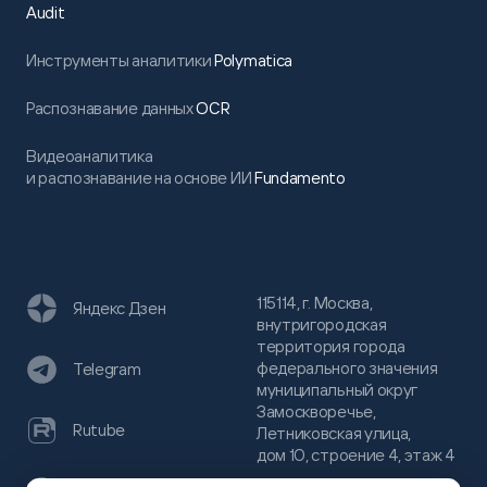
Audit
Инструменты аналитики
Polymatica
Распознавание данных
OCR
Видеоаналитика
и распознавание на основе ИИ
Fundamento
115114, г. Москва,
Яндекс Дзен
внутригородская
территория города
федерального значения
Telegram
муниципальный округ
Замоскворечье,
Rutube
Летниковская улица,
дом 10, строение 4, этаж 4