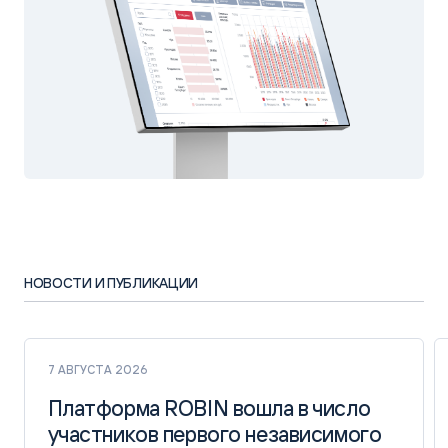
НОВОСТИ И ПУБЛИКАЦИИ
7 АВГУСТА 2026
Платформа ROBIN вошла в число
Платформа ROBIN вошла в число
участников первого независимого
участников первого независимого