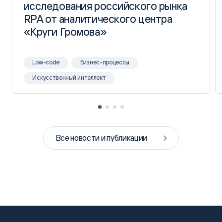
исследования российского рынка
исследования российского рынка
RPA от аналитического центра
RPA от аналитического центра
«Круги Громова»
«Круги Громова»
Low-code
Бизнес-процессы
Искусственный интеллект
Все новости и публикации