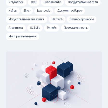
Polymatica
OCR
Fundamento
Продуктовые новости
Кейсы
Блог
Low-code
Документооборот
Искусственный интеллект
HR Tech
Бизнес-процессы
Аналитика
SL Soft
Ритейл
Промышленность
Импортозамещение