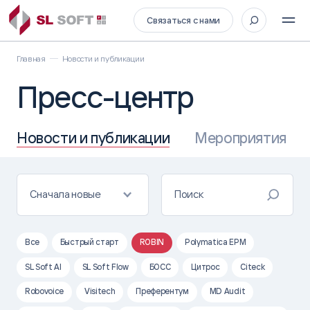
Связаться с нами
Главная
Новости и публикации
Пресс-центр
Новости и публикации
Мероприятия
Сначала новые
Все
Быстрый старт
ROBIN
Polymatica EPM
SL Soft AI
SL Soft Flow
БОСС
Цитрос
Citeck
Robovoice
Visitech
Преферентум
MD Audit