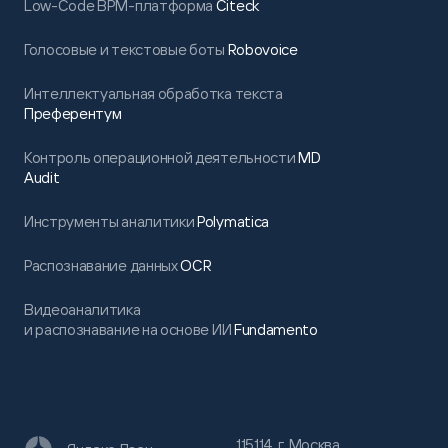
Low-Code BPM-платформа
Citeck
Голосовые и текстовые боты
Robovoice
Интеллектуальная обработка текста
Преферентум
Контроль операционной деятельности
MD
Audit
Инструменты аналитики
Polymatica
Распознавание данных
OCR
Видеоаналитика
и распознавание на основе ИИ
Fundamento
115114, г. Москва,