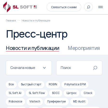
Связаться с нами
Главная
Новости и публикации
Пресс-центр
Новости и публикации
Мероприятия
Сначала новые
Все
Быстрый старт
ROBIN
Polymatica EPM
SL Soft AI
SL Soft Flow
БОСС
Цитрос
Citeck
Robovoice
Visitech
Преферентум
MD Audit