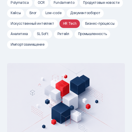
Polymatica
OCR
Fundamento
Продуктовые новости
Кейсы
Блог
Low-code
Документооборот
Искусственный интеллект
HR Tech
Бизнес-процессы
Аналитика
SL Soft
Ритейл
Промышленность
Импортозамещение