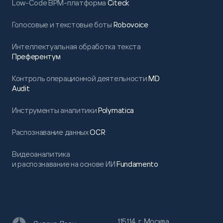
Low-Code BPM-платформа
Citeck
Голосовые и текстовые боты
Robovoice
Интеллектуальная обработка текста
Преферентум
Контроль операционной деятельности
MD
Audit
Инструменты аналитики
Polymatica
Распознавание данных
OCR
Видеоаналитика
и распознавание на основе ИИ
Fundamento
115114, г. Москва,