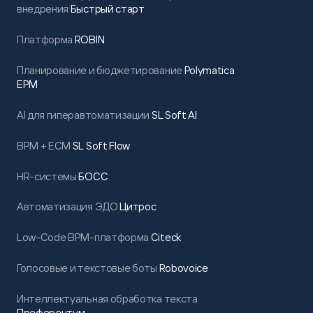
внедрения
Быстрый старт
Платформа
ROBIN
Планирование и бюджетирование
Polymatica
EPM
AI для гиперавтоматизации
SL Soft AI
BPM + ECM
SL Soft Flow
HR-системы
БОСС
Автоматизация ЭДО
Цитрос
Low-Code BPM-платформа
Citeck
Голосовые и текстовые боты
Robovoice
Интеллектуальная обработка текста
Преферентум