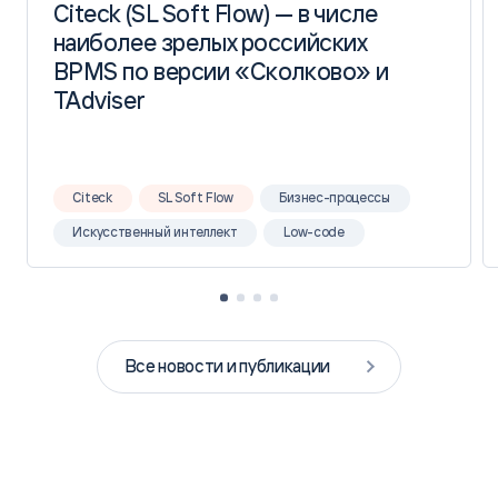
Citeck (SL Soft Flow) — в числе
Citeck (SL Soft Flow) — в числе
наиболее зрелых российских
наиболее зрелых российских
BPMS по версии «Сколково» и
BPMS по версии «Сколково» и
TAdviser
TAdviser
Citeck
SL Soft Flow
Бизнес-процессы
Искусственный интеллект
Low-code
Все новости и публикации