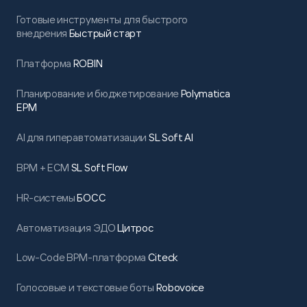
Готовые инструменты для быстрого
внедрения
Быстрый старт
Платформа
ROBIN
Планирование и бюджетирование
Polymatica
EPM
AI для гиперавтоматизации
SL Soft AI
BPM + ECM
SL Soft Flow
HR-системы
БОСС
Автоматизация ЭДО
Цитрос
Low-Code BPM-платформа
Citeck
Голосовые и текстовые боты
Robovoice