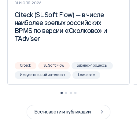
31 ИЮЛЯ 2026
Citeck (SL Soft Flow) — в числе
Citeck (SL Soft Flow) — в числе
наиболее зрелых российских
наиболее зрелых российских
BPMS по версии «Сколково» и
BPMS по версии «Сколково» и
TAdviser
TAdviser
Citeck
SL Soft Flow
Бизнес-процессы
Искусственный интеллект
Low-code
Все новости и публикации