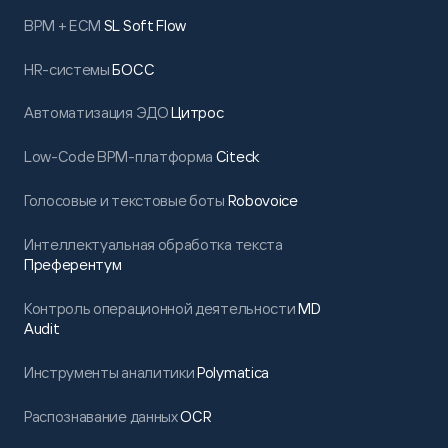
BPM + ECM
SL Soft Flow
HR-системы
БОСС
Автоматизация ЭДО
Цитрос
Low-Code BPM-платформа
Citeck
Голосовые и текстовые боты
Robovoice
Интеллектуальная обработка текста
Преферентум
Контроль операционной деятельности
MD
Audit
Инструменты аналитики
Polymatica
Распознавание данных
OCR