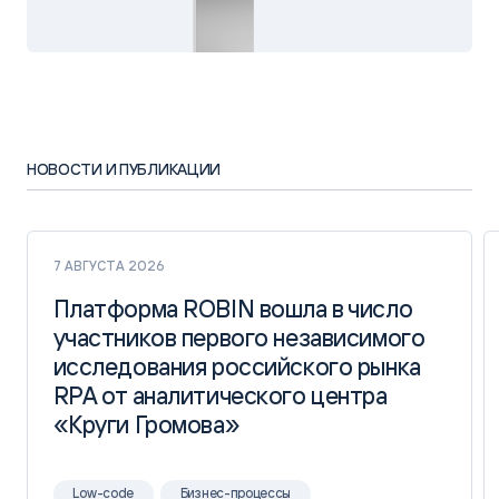
НОВОСТИ И ПУБЛИКАЦИИ
7 АВГУСТА 2026
Платформа ROBIN вошла в число
Платформа ROBIN вошла в число
участников первого независимого
участников первого независимого
исследования российского рынка
исследования российского рынка
RPA от аналитического центра
RPA от аналитического центра
«Круги Громова»
«Круги Громова»
Low-code
Бизнес-процессы