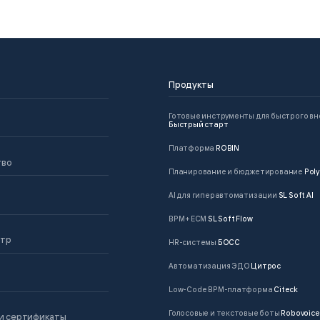
Продукты
Готовые инструменты для быстрого в
Быстрый старт
Платформа
ROBIN
тво
Планирование и бюджетирование
Poly
AI для гиперавтоматизации
SL Soft AI
BPM + ECM
SL Soft Flow
нтр
HR-системы
БОСС
Автоматизация ЭДО
Цитрос
Low-Code BPM-платформа
Citeck
Голосовые и текстовые боты
Robovoice
и сертификаты