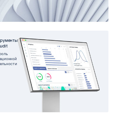
matica
OCR
РУМЕНТЫ АНАЛИТИКИ
РАСПОЗНАВАНИЕ ДАННЫХ
трументы
udit
роль
ационной
ельности