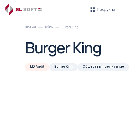
Продукты
Главная
Кейсы
Burger King
Burger King
Быстрый старт
ROBIN
MD Audit
Burger King
Общественное питание
ГОТОВЫЕ ИНСТРУМЕНТЫ ДЛЯ
ПЛАТФОРМА
БЫСТРОГО ВНЕДРЕНИЯ
Платформа ROBIN
Умные финансы
ROBIN.Ассистент
Автоматизация
HR-департамента
Автоматизация
технической поддержки