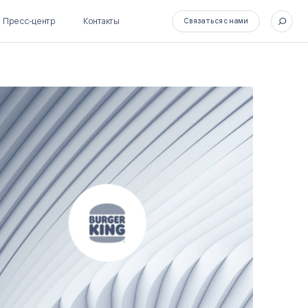
Пресс-центр
Контакты
Связаться с нами
SL Soft Flow
БОСС
BPM + ECM
HR-СИСТЕМЫ
HRM-система БОСС
HCM-система БОСС