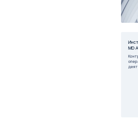
ice
Преферентум
MD Audit
Poly
 И ТЕКСТОВЫЕ БОТЫ
ИНТЕЛЛЕКТУАЛЬНАЯ ОБРАБОТКА
КОНТРОЛЬ ОПЕРАЦИОННОЙ
ИНСТ
ТЕКСТА
ДЕЯТЕЛЬНОСТИ
Инс
MD A
Конт
опер
деят