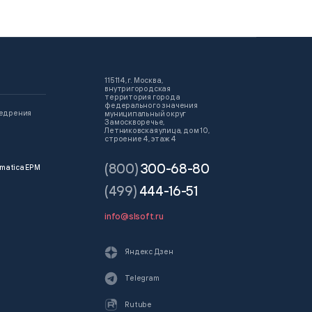
115114, г. Москва,
внутригородская
территория города
федерального значения
недрения
муниципальный округ
Замоскворечье,
Летниковская улица, дом 10,
строение 4, этаж 4
(800)
300-68-80
matica EPM
(499)
444-16-51
info@slsoft.ru
Яндекс Дзен
Telegram
Rutube