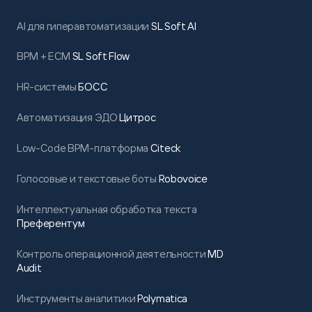
AI для гиперавтоматизации
SL Soft AI
BPM + ECM
SL Soft Flow
HR-системы
БОСС
Автоматизация ЭДО
Цитрос
Low-Code BPM-платформа
Citeck
Голосовые и текстовые боты
Robovoice
Интеллектуальная обработка текста
Преферентум
Контроль операционной деятельности
MD
Audit
Инструменты аналитики
Polymatica