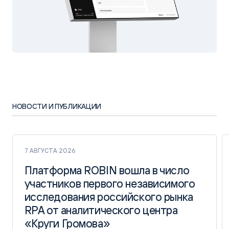
НОВОСТИ И ПУБЛИКАЦИИ
7 АВГУСТА 2026
Платформа ROBIN вошла в число
Платформа ROBIN вошла в число
участников первого независимого
участников первого независимого
исследования российского рынка
исследования российского рынка
RPA от аналитического центра
RPA от аналитического центра
«Круги Громова»
«Круги Громова»