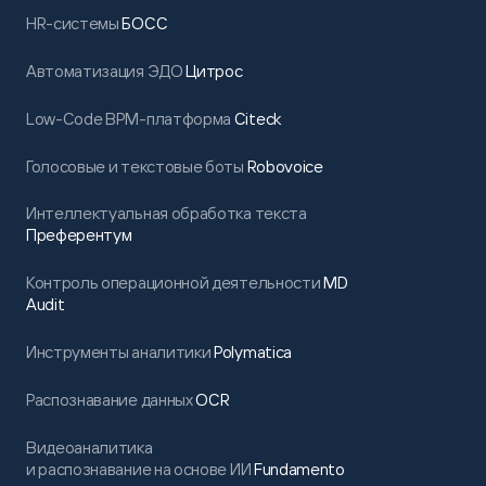
HR-системы
БОСС
Автоматизация ЭДО
Цитрос
Low-Code BPM-платформа
Citeck
Голосовые и текстовые боты
Robovoice
Интеллектуальная обработка текста
Преферентум
Контроль операционной деятельности
MD
Audit
Инструменты аналитики
Polymatica
Распознавание данных
OCR
Видеоаналитика
и распознавание на основе ИИ
Fundamento