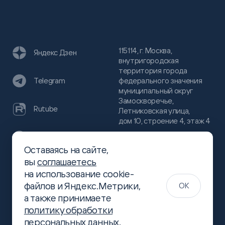
115114, г. Москва,
Яндекс Дзен
внутригородская
территория города
федерального значения
Telegram
муниципальный округ
Замоскворечье,
Rutube
Летниковская улица,
дом 10, строение 4, этаж 4
VC
Оставаясь на сайте,
(800)
300-68-80
вы
соглашаетесь
Хабр
на использование cookie-
(499)
444-16-51
файлов и Яндекс.Метрики,
OK
info@slsoft.ru
а также принимаете
политику обработки
персональных данных
.