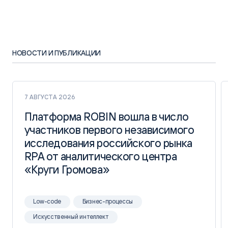
НОВОСТИ И ПУБЛИКАЦИИ
7 АВГУСТА 2026
Платформа ROBIN вошла в число
Платформа ROBIN вошла в число
участников первого независимого
участников первого независимого
исследования российского рынка
исследования российского рынка
RPA от аналитического центра
RPA от аналитического центра
«Круги Громова»
«Круги Громова»
Low-code
Бизнес-процессы
Искусственный интеллект