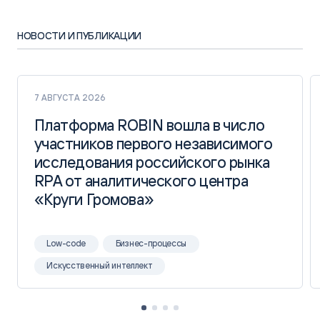
НОВОСТИ И ПУБЛИКАЦИИ
7 АВГУСТА 2026
Платформа ROBIN вошла в число
Платформа ROBIN вошла в число
участников первого независимого
участников первого независимого
исследования российского рынка
исследования российского рынка
RPA от аналитического центра
RPA от аналитического центра
«Круги Громова»
«Круги Громова»
Low-code
Бизнес-процессы
Искусственный интеллект