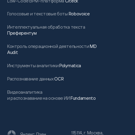
Low-Code BPM-платформа
Citeck
Голосовые и текстовые боты
Robovoice
Интеллектуальная обработка текста
Преферентум
Контроль операционной деятельности
MD
Audit
Инструменты аналитики
Polymatica
Распознавание данных
OCR
Видеоаналитика
и распознавание на основе ИИ
Fundamento
115114, г. Москва,
Яндекс Дзен