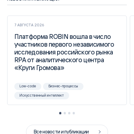
7 АВГУСТА 2026
Платформа ROBIN вошла в число
Платформа ROBIN вошла в число
участников первого независимого
участников первого независимого
исследования российского рынка
исследования российского рынка
RPA от аналитического центра
RPA от аналитического центра
«Круги Громова»
«Круги Громова»
Low-code
Бизнес-процессы
Искусственный интеллект
Все новости и публикации