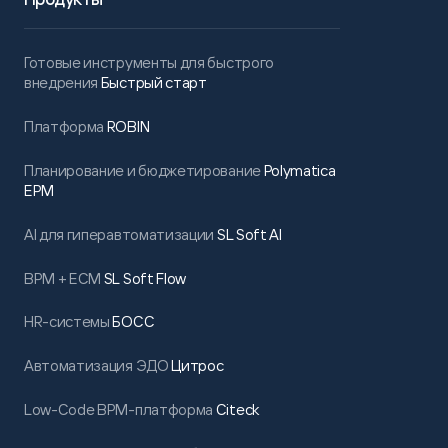
Готовые инструменты для быстрого
внедрения
Быстрый старт
Платформа
ROBIN
Планирование и бюджетирование
Polymatica
EPM
AI для гиперавтоматизации
SL Soft AI
BPM + ECM
SL Soft Flow
HR-системы
БОСС
Автоматизация ЭДО
Цитрос
Low-Code BPM-платформа
Citeck