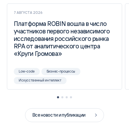
7 АВГУСТА 2026
Платформа ROBIN вошла в число
Платформа ROBIN вошла в число
участников первого независимого
участников первого независимого
исследования российского рынка
исследования российского рынка
RPA от аналитического центра
RPA от аналитического центра
«Круги Громова»
«Круги Громова»
Low-code
Бизнес-процессы
Искусственный интеллект
Все новости и публикации