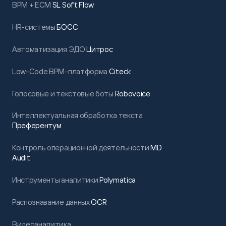
BPM + ECM
SL Soft Flow
HR-системы
БОСС
Автоматизация ЭДО
Цитрос
Low-Code BPM-платформа
Citeck
Голосовые и текстовые боты
Robovoice
Интеллектуальная обработка текста
Преферентум
Контроль операционной деятельности
MD
Audit
Инструменты аналитики
Polymatica
Распознавание данных
OCR
Видеоаналитика