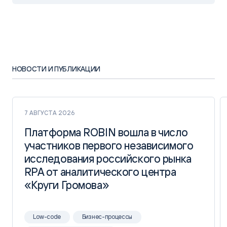
НОВОСТИ И ПУБЛИКАЦИИ
7 АВГУСТА 2026
Платформа ROBIN вошла в число
Платформа ROBIN вошла в число
участников первого независимого
участников первого независимого
исследования российского рынка
исследования российского рынка
RPA от аналитического центра
RPA от аналитического центра
«Круги Громова»
«Круги Громова»
Low-code
Бизнес-процессы