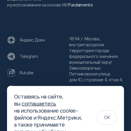
и распознавание на основе ИИ
Fundamento
115114, г. Москва,
Яндекс Дзен
внутригородская
территория города
федерального значения
Telegram
муниципальный округ
Замоскворечье,
Rutube
Летниковская улица,
дом 10, строение 4, этаж 4
VC
Оставаясь на сайте,
(800)
300-68-80
вы
соглашаетесь
Хабр
на использование cookie-
(499)
444-16-51
файлов и Яндекс.Метрики,
OK
info@slsoft.ru
а также принимаете