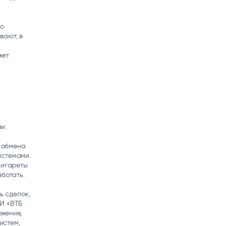
то
вают, в
жет
и.
 обмена
истемами.
сигареты
ботать.
ь сделок,
 И «ВТБ
жение,
истем,