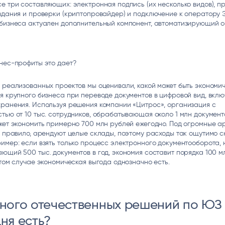
е три составляющих: электронная подпись (их несколько видов), 
здания и проверки (криптопровайдер) и подключение к оператору 
 бизнеса актуален дополнительный компонент, автоматизирующий 
нес-профиты это дает?
 реализованных проектов мы оценивали, какой может быть экономи
я крупного бизнеса при переводе документов в цифровой вид, вкл
ранения. Используя решения компании «Цитрос», организация с
тью от 10 тыс. сотрудников, обрабатывающая около 1 млн документ
жет экономить примерно 700 млн рублей ежегодно. Под огромные а
к правило, арендуют целые склады, поэтому расходы так ощутимо с
имер: если взять только процесс электронного документооборота,
ющий 500 тыс. документов в год, экономия составит порядка 100 мл
этом случае экономическая выгода однозначно есть.
много отечественных решений по Ю
ня есть?