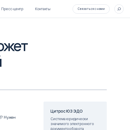
Пресс-центр
Контакты
Связаться с нами
ожет
й
SL Soft Flow
БОСС
BPM + ECM
HR-СИСТЕМЫ
HRM-система БОСС
HCM-система БОСС
Цитрос ЮЗ ЭДО
)? Нужен
Система юридически
значимого электронного
документооборота