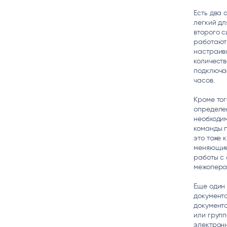
Есть два
легкий дл
второго с
работают
настраив
количеств
подключае
часов.
Кроме тог
определен
необходим
команды 
это тоже 
меняющие
работы с 
межопера
Еще один
документа
документо
или групп
электронн