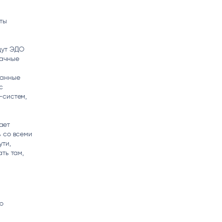
ты
дут ЭДО
лачные
ванные
с
-систем,
ает
 со всеми
ути,
ть там,
ю