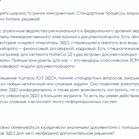
реть широко, то рынок конкурентный. Стандартные процессы закры
ми типами решений.
у, различные ведомства регионального и федерального уровней ве
тему межведомственного электронного документооборота. Есть об
 которые создают операторы ЭДО, старающиеся охватить все виды
оборота – финансовый, договорной, кадровый. Есть специализиро
например для сегмента HoReCa, [2] куда встроен документооборот 
ами. Прямые конкуренты для нас – это вендоры классических ECM
развивают модули документооборота.
решение «Цитрос ЮЗ ЭДО», помимо стандартных вопросов, закрыв
ки любые нетипичные или сложные задачи. Оно позволяет работать
ми ЭДО унифицировано, а также дает возможность построить, по с
го оператора ЭДО в большом холдинге. То есть мы умеем действова
ессы сложные и включают много информационных систем.
можно обмениваться юридически значимыми документами с помощь
ов ЭДО, для чего необходимо дополнительное решение?