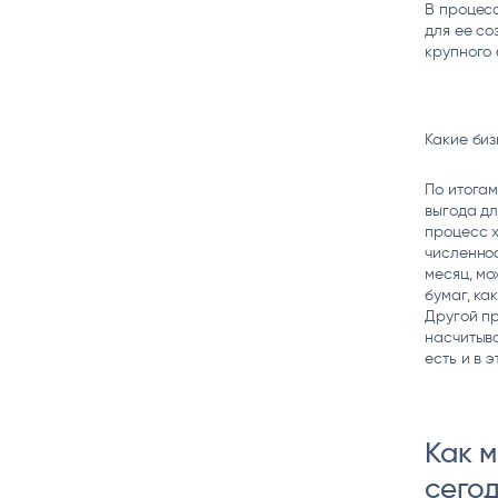
В процесс
для ее со
крупного
Какие биз
По итогам
выгода дл
процесс х
численнос
месяц, мо
бумаг, ка
Другой пр
насчитыва
есть и в 
Как 
сегод