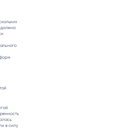
скольких
в должна
и.
ального
 форм
той
гой.
еренность
залась
ли в силу