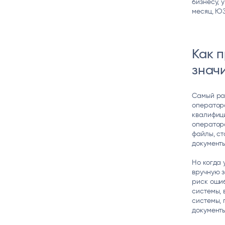
бизнесу, 
месяц, ЮЗ
Как 
знач
Самый ра
операторо
квалифици
оператора
файлы, ст
документы
Но когда 
вручную з
риск ошиб
системы, 
системы, 
документы