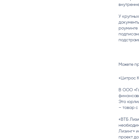
внутренне
У крупных
документы
роуминге 
подписани
подстраив
Можете п
«Цитрос 
В ООО «Г
финансовы
Это юрлиц
– товар с
«ВТБ Лизи
необходим
Лизинг» и
проект до