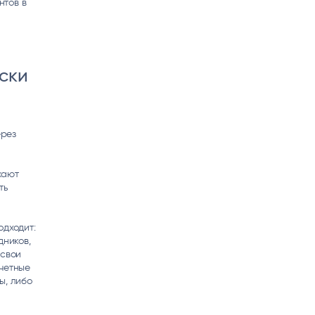
нтов в
ски
ерез
жают
ть
одходит:
дников,
 свои
учетные
ы, либо