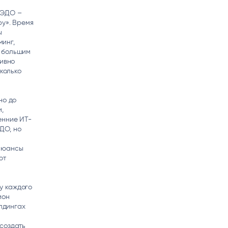
 ЭДО –
ру». Время
ы
инг,
с большим
тивно
сколько
но до
,
енние ИТ-
ДО, но
 нюансы
ют
у каждого
ион
олдингах
создать