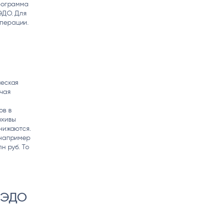
программа
ЭДО. Для
операции.
ческая
ючая
ов в
рхивы
нижаются.
 например
н руб. То
З ЭДО