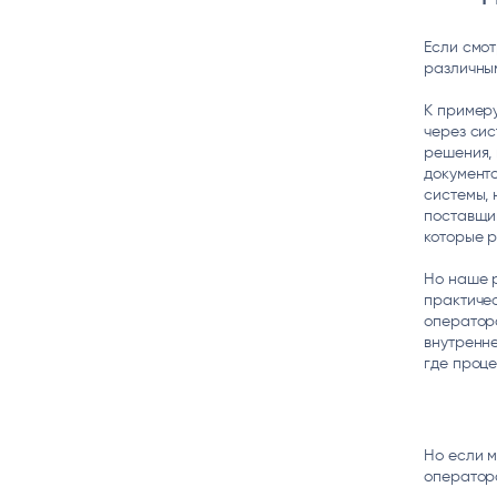
Если смот
различны
К пример
через сис
решения,
документо
системы, 
поставщик
которые 
Но наше 
практичес
оператора
внутренне
где проц
Но если 
оператор