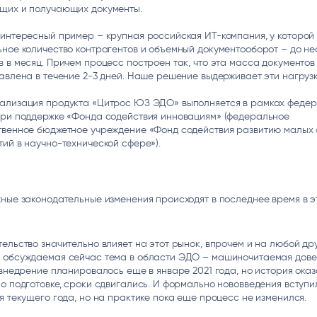
щих и получающих документы.
интересный пример – крупная российская ИТ-компания, у которой
ное количество контрагентов и объемный документооборот – до не
 в месяц. Причем процесс построен так, что эта масса документо
авлена в течение 2‒3 дней. Наше решение выдерживает эти нагрузк
ализация продукта «Цитрос ЮЗ ЭДО» выполняется в рамках федер
при поддержке «Фонда содействия инновациям» (федеральное
твенное бюджетное учреждение «Фонд содействия развитию малых
ий в научно-технической сфере»).
ные законодательные изменения происходят в последнее время в э
ельство значительно влияет на этот рынок, впрочем и на любой дру
 обсуждаемая сейчас тема в области ЭДО – машиночитаемая дов
 внедрение планировалось еще в январе 2021 года, но история ока
о подготовке, сроки сдвигались. И формально нововведения вступи
я текущего года, но на практике пока еще процесс не изменился.