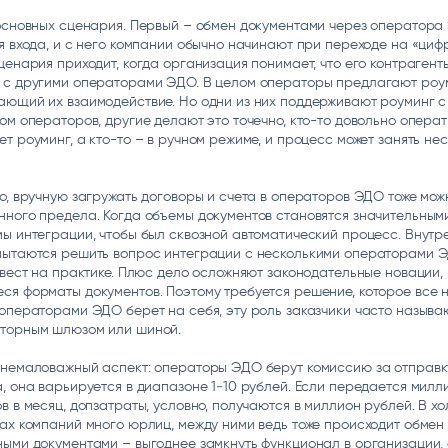
 основных сценария. Первый – обмен документами через оператора
я входа, и с него компании обычно начинают при переходе на «циф
ценария приходит, когда организация понимает, что его контрагент
 с другими операторами ЭДО. В целом операторы предлагают роум
ающий их взаимодействие. Но одни из них поддерживают роуминг 
ом операторов, другие делают это точечно, кто-то довольно опера
т роуминг, а кто-то – в ручном режиме, и процесс может занять не
о, вручную загружать договоры и счета в операторов ЭДО тоже мож
ного предела. Когда объемы документов становятся значительными
ы интеграции, чтобы был сквозной автоматический процесс. Внутр
пытаются решить вопрос интеграции с несколькими операторами Э
квест на практике. Плюс дело осложняют законодательные новации,
ся форматы документов. Поэтому требуется решение, которое все
операторами ЭДО берет на себя, эту роль заказчики часто называ
торным шлюзом или шиной.
 немаловажный аспект: операторы ЭДО берут комиссию за отправк
, она варьируется в диапазоне 1‒10 рублей. Если передается милл
в в месяц, допзатраты, условно, получаются в миллион рублей. В х
ах компаний много юрлиц, между ними ведь тоже происходит обмен
ыми документами – выгоднее замкнуть функционал в организации, 