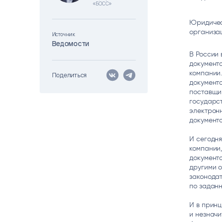
«БОСС»
Цитрос
Citeck
Robovo
АВТОМАТИЗАЦИЯ ЭДО
LOW-CODE BPM-ПЛАТФОРМА
ГОЛОСОВЫЕ
Юридическ
организа
Источник
Ведомости
Fundamento
В России 
ВИДЕОАНАЛИТИКА
И РАСПОЗНАВАНИЕ НА ОСНОВЕ
документо
ИИ
компании.
Поделиться
документо
поставщик
государс
электрон
документ
И сегодн
компании,
документо
другими о
законода
по задан
И в прин
и незначи