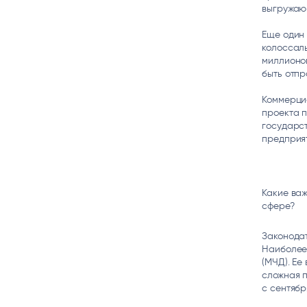
выгружаю
Еще один 
колоссаль
миллионов
быть отпр
Коммерци
проекта 
государс
предприят
Какие важ
сфере?
Законодат
Наиболее
(МЧД). Ее
сложная п
с сентябр