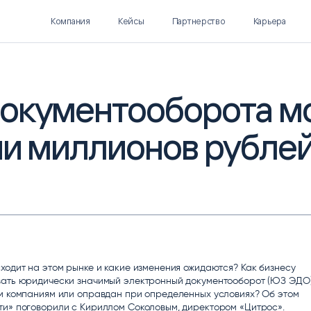
Компания
Кейсы
Партнерство
Карьера
окументооборота м
ни миллионов рубле
Polymatica EPM
SL Soft AI
ПЛАНИРОВАНИЕ И
AI ДЛЯ ГИПЕРАВТОМАТИЗАЦИИ
БЮДЖЕТИРОВАНИЕ
Нормализация НСИ
Интеллектуальный поиск
IDP
ходит на этом рынке и какие изменения ожидаются? Как бизнесу
вать юридически значимый электронный документооборот (ЮЗ ЭДО
м компаниям или оправдан при определенных условиях? Об этом
ти» поговорили с Кириллом Соколовым, директором «Цитрос».