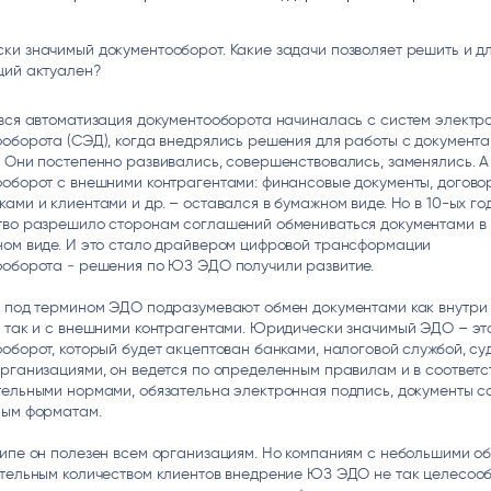
ice
Преферентум
MD Audit
Poly
 И ТЕКСТОВЫЕ БОТЫ
ИНТЕЛЛЕКТУАЛЬНАЯ ОБРАБОТКА
КОНТРОЛЬ ОПЕРАЦИОННОЙ
ИНСТ
и значимый документооборот. Какие задачи позволяет решить и дл
ТЕКСТА
ДЕЯТЕЛЬНОСТИ
ций актуален?
вся автоматизация документооборота начиналась с систем электр
оборота (СЭД), когда внедрялись решения для работы с документа
 Они постепенно развивались, совершенствовались, заменялись. А
оборот с внешними контрагентами: финансовые документы, догово
ами и клиентами и др. – оставался в бумажном виде. Но в 10-ых го
тво разрешило сторонам соглашений обмениваться документами в
ном виде. И это стало драйвером цифровой трансформации
ооборота ‒ решения по ЮЗ ЭДО получили развитие.
я под термином ЭДО подразумевают обмен документами как внутри
 так и с внешними контрагентами. Юридически значимый ЭДО – эт
оборот, который будет акцептован банками, налоговой службой, су
рганизациями, он ведется по определенным правилам и в соответс
тельными нормами, обязательна электронная подпись, документы с
ным форматам.
ципе он полезен всем организациям. Но компаниям с небольшими о
тельным количеством клиентов внедрение ЮЗ ЭДО не так целесооб