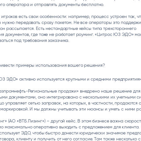
го оператора и отправлять документы бесплатно.
 игроков есть свои особенности: например, процесс устроен так, ч
 нужно передавать сразу пакетом. Не все операторы это поддержи
он рассыпается. Есть нестандартные кейсы типа трехстороннего
я документов, где тоже не работает роуминг. «Цитрос ЮЗ ЭДО» мо
аться под требования заказчика.
ривести примеры использования вашего решения?
ЮЗ ЭДО» активно используется крупными и средними предприятиям
азпромнефть-Региональные продажи» внедрено наше решение для
ми документами, оно интегрировано с несколькими их учетными с
о управляет сетью заправок, на которых, в частности, продаются 
 маркировкой. И мы должны учитывать эти нюансы и уметь с ними ра
нг» (АО «ВТБ Лизинг») – другой кейс. В этом бизнесе важна скорост
о максимально оперативно выходить с предложением для клиента.
спользует ЭДО, чтобы быстро донести юридически значимое предло
говора, клиенту и получить от него согласие. Там также несколько с