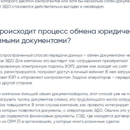
у которого десятки контрагентов или хотя бы несколько сотен докуме
 ЭДО становится действительно выгоден и необходим.
происходит процесс обмена юридиче
имыми документами?
спространенный способ передачи данных – обмен документами ч
в ЭДО. Для компании это выглядит так: сотрудникам приобретают
рованную электронную подпись (КЭП), далее они заходят на сайт
, регистрируются, получают доступ в личный кабинет. В нем загру
авят КЭП и отправляют контрагентам. Задача операторов – переда
 другой стороне.
у компании большой объем документооборота, этот способ уже не п
агрузить тысячу документов сложно, это труд большого числа сотру
ок повышается. В этом случае компания, как правило, интегрирует
в которых появляются документы, с операторами ЭДО. Обычно это 
где содержатся финансовые документы, СЭД, где находятся договор
 из CRM [1] в организациях, у которых много розничных сделок.