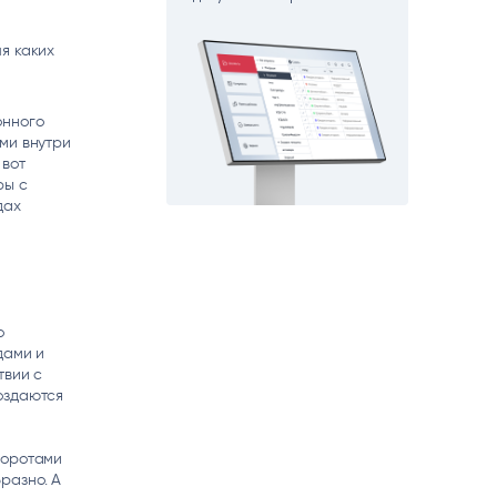
matica
OCR
РУМЕНТЫ АНАЛИТИКИ
я каких
РАСПОЗНАВАНИЕ ДАННЫХ
онного
ми внутри
 вот
ры с
дах
о
дами и
твии с
оздаются
боротами
разно. А