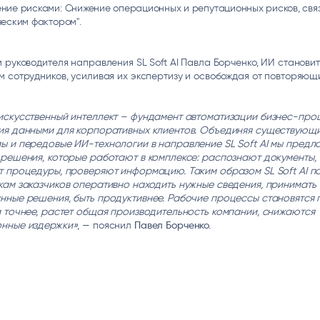
ние рисками: Снижение операционных и репутационных рисков, свя
ческим фактором".
 руководителя направления SL Soft AI Павла Борченко, ИИ станови
 сотрудников, усиливая их экспертизу и освобождая от повторяющ
искусственный интеллект – фундамент автоматизации бизнес-про
ия данными для корпоративных клиентов. Объединяя существующ
ы и передовые ИИ-технологии в направление SL Soft AI мы предл
 решения, которые работают в комплексе: распознают документы,
т процедуры, проверяют информацию. Таким образом SL Soft AI п
кам заказчиков оперативно находить нужные сведения, принимать
нные решения, быть продуктивнее. Рабочие процессы становятся 
и точнее, растет общая производительность компании, снижаются
нные издержки»
, — пояснил
Павел Борченко.