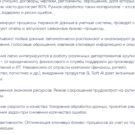
 (письма, договоры, чертежи, регламенты, обращения), доля которых
ях часто достигает 80%. Ручная обработка таких материалов – это 
, задержки и риски ошибок.
изируют процессы: переносят данные в учетные системы, проводят с
уют отчёты и запускают связанные бизнес-процессы.
ывают любые данные: автоматически распознают и анализируют до
ения, голосовые обращения, извлекая ключевую информацию и смыс
ия легко интегрируются в работу различных департаментов крупн
– от юридического, финансового и службы поддержки до производс
ений и ИТ. Независимо от отрасли компании (финансы, ритейл,
тво, логистика и др.), внедрение продуктов SL Soft AI дает значимые
ы:
енная экономия ресурсов: Резкое сокращение трудозатрат на рути
и.
ие скорости и качества: Ускорение обработки данных, принятия ре
ния задач при снижении количества ошибок.
фективности: Оптимизация ключевых бизнес-процессов за счет их гл
изации.