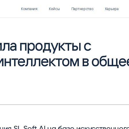
Компания
Кейсы
Партнерство
Карьера
ила продукты с
интеллектом в обще
Polymatica EPM
SL Soft AI
ПЛАНИРОВАНИЕ И
AI ДЛЯ ГИПЕРАВТОМАТИЗАЦИИ
БЮДЖЕТИРОВАНИЕ
Нормализация НСИ
Интеллектуальный поиск
IDP
ия SL Soft AI на базе искусственног