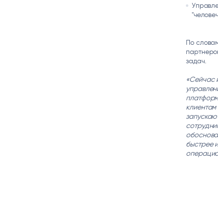
Управле
"челове
По словам
партнером
задач.
«Сейчас 
управлен
платформ
клиентам
запускаю
сотрудни
обоснова
быстрее 
операцио