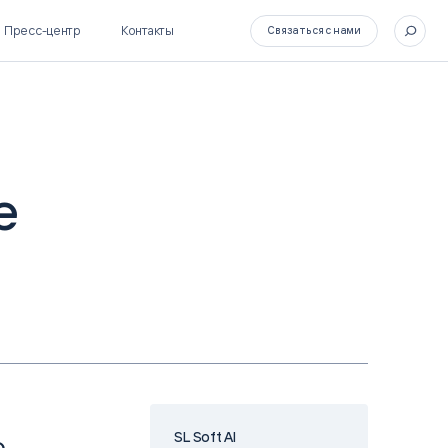
Пресс-центр
Контакты
Связаться с нами
е
SL Soft Flow
БОСС
BPM + ECM
HR-СИСТЕМЫ
HRM-система БОСС
HCM-система БОСС
SL Soft AI
о