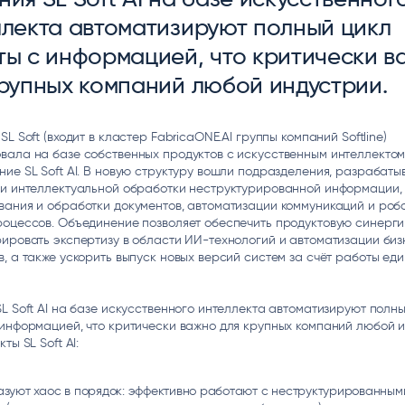
ice
Преферентум
MD Audit
Poly
ллекта автоматизируют полный цикл
 И ТЕКСТОВЫЕ БОТЫ
ИНТЕЛЛЕКТУАЛЬНАЯ ОБРАБОТКА
КОНТРОЛЬ ОПЕРАЦИОННОЙ
ИНСТ
ТЕКСТА
ДЕЯТЕЛЬНОСТИ
ты с информацией, что критически в
крупных компаний любой индустрии.
SL Soft (входит в кластер FabricaONE.AI группы компаний Softline)
вала на базе собственных продуктов с искусственным интеллекто
ие SL Soft AI. В новую структуру вошли подразделения, разрабат
ии интеллектуальной обработки неструктурированной информации,
ания и обработки документов, автоматизации коммуникаций и роб
оцессов. Объединение позволяет обеспечить продуктовую синерги
ировать экспертизу в области ИИ-технологий и автоматизации биз
, а также ускорить выпуск новых версий систем за счёт работы ед
L Soft AI на базе искусственного интеллекта автоматизируют полн
информацией, что критически важно для крупных компаний любой и
ты SL Soft AI:
зуют хаос в порядок: эффективно работают с неструктурированным