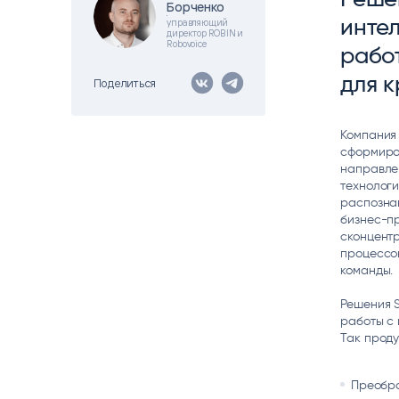
Борченко
Борченко
Цитрос
Citeck
Robovo
инте
управляющий
директор ROBIN и
АВТОМАТИЗАЦИЯ ЭДО
LOW-CODE BPM-ПЛАТФОРМА
ГОЛОСОВЫЕ
Robovoice
рабо
для 
Fundamento
Поделиться
ВИДЕОАНАЛИТИКА
И РАСПОЗНАВАНИЕ НА ОСНОВЕ
ИИ
Компания 
сформиро
направлен
технолог
распознав
бизнес-пр
сконцентр
процессов
команды.
Решения S
работы с 
Так продук
Преобра