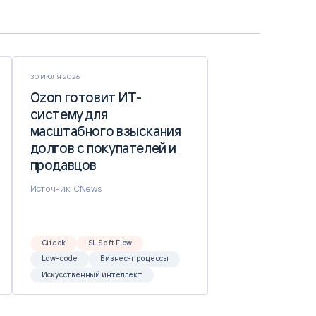
30 ИЮЛЯ 2026
Ozon готовит ИТ-
Ozon готовит ИТ-
систему для
систему для
масштабного взыскания
масштабного взыскания
долгов с покупателей и
долгов с покупателей и
продавцов
продавцов
Источник: CNews
Citeck
SL Soft Flow
Low-code
Бизнес-процессы
Искусственный интеллект