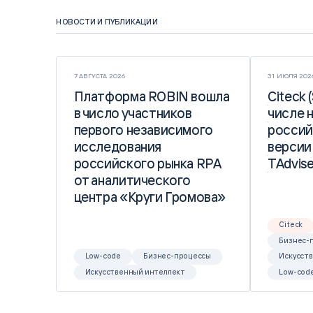
НОВОСТИ И ПУБЛИКАЦИИ
7 АВГУСТА 2026
31 ИЮЛЯ 202
Платформа ROBIN вошла
Платформа ROBIN вошла
Citeck 
Citeck 
в число участников
в число участников
числе 
числе 
первого независимого
первого независимого
россий
россий
исследования
исследования
версии
версии
российского рынка RPA
российского рынка RPA
TAdvise
TAdvise
от аналитического
от аналитического
центра «Круги Громова»
центра «Круги Громова»
Citeck
Бизнес-
Low-code
Бизнес-процессы
Искусст
Искусственный интеллект
Low-cod