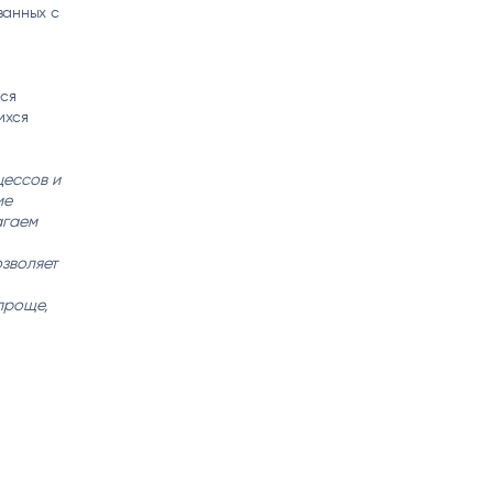
занных с
тся
ихся
цессов и
ие
агаем
озволяет
проще,