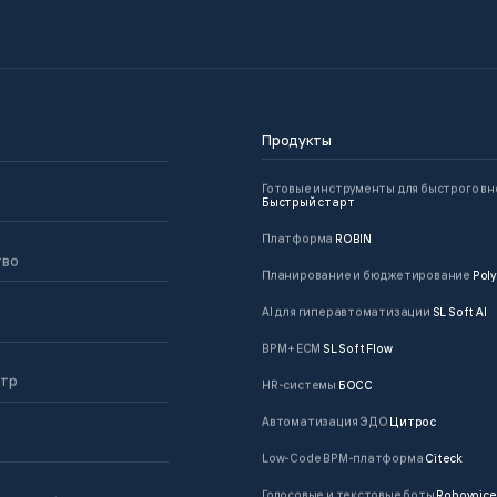
Продукты
Готовые инструменты для быстрого в
Быстрый старт
Платформа
ROBIN
тво
Планирование и бюджетирование
Poly
AI для гиперавтоматизации
SL Soft AI
BPM + ECM
SL Soft Flow
нтр
HR-системы
БОСС
Автоматизация ЭДО
Цитрос
Low-Code BPM-платформа
Citeck
Голосовые и текстовые боты
Robovoice