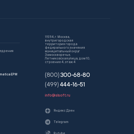
115114, г. Москва,
внутригородская
территория города
федерального значения
недрения
муниципальный округ
Замоскворечье,
Летниковская улица, дом 10,
строение 4, этаж 4
(800)
300-68-80
matica EPM
(499)
444-16-51
info@slsoft.ru
Яндекс Дзен
Telegram
Rutube