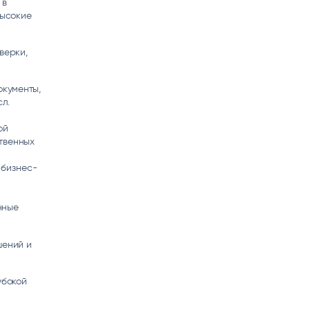
 в
высокие
верки,
кументы,
л.
ой
твенных
 бизнес-
нные
шений и
убокой