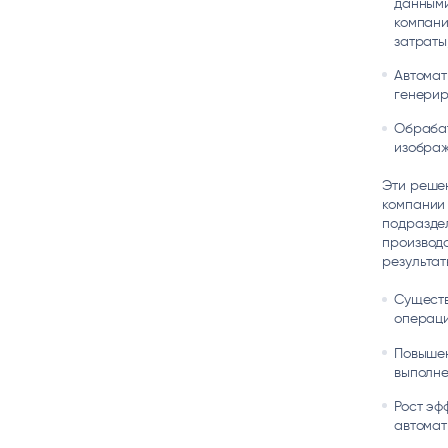
данными
компани
затраты
Автомат
генерир
Обрабат
изображ
Эти решен
компании 
подраздел
производс
результат
Существ
операци
Повышен
выполне
Рост эф
автомат