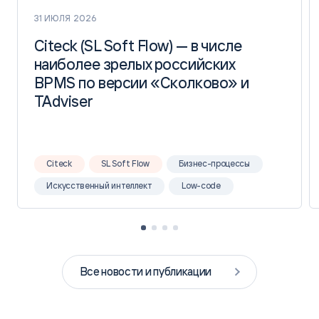
31 ИЮЛЯ 2026
Citeck (SL Soft Flow) — в числе
Citeck (SL Soft Flow) — в числе
наиболее зрелых российских
наиболее зрелых российских
BPMS по версии «Сколково» и
BPMS по версии «Сколково» и
TAdviser
TAdviser
Citeck
SL Soft Flow
Бизнес-процессы
Искусственный интеллект
Low-code
Все новости и публикации