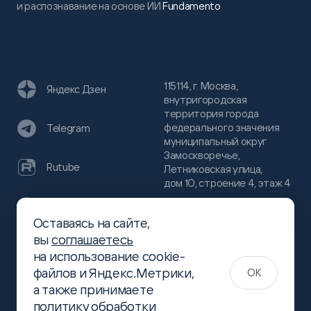
и распознавание на основе ИИ
Fundamento
115114, г. Москва,
Яндекс Дзен
внутригородская
территория города
федерального значения
Telegram
муниципальный округ
Замоскворечье,
Rutube
Летниковская улица,
дом 10, строение 4, этаж 4
VC
Оставаясь на сайте,
(800)
300-68-80
вы
соглашаетесь
Хабр
на использование cookie-
(499)
444-16-51
файлов и Яндекс.Метрики,
OK
info@slsoft.ru
а также принимаете
политику обработки