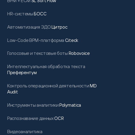
BPM + ECM
SL Soft Flow
HR-системы
БОСС
Автоматизация ЭДО
Цитрос
Low-Code BPM-платформа
Citeck
Голосовые и текстовые боты
Robovoice
Интеллектуальная обработка текста
Преферентум
Контроль операционной деятельности
MD
Audit
Инструменты аналитики
Polymatica
Распознавание данных
OCR
Видеоаналитика