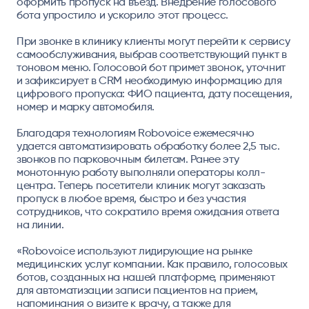
оформить пропуск на въезд. Внедрение голосового
бота упростило и ускорило этот процесс.
При звонке в клинику клиенты могут перейти к сервису
самообслуживания, выбрав соответствующий пункт в
тоновом меню. Голосовой бот примет звонок, уточнит
и зафиксирует в CRM необходимую информацию для
цифрового пропуска: ФИО пациента, дату посещения,
номер и марку автомобиля.
Благодаря технологиям Robovoice ежемесячно
удается автоматизировать обработку более 2,5 тыс.
звонков по парковочным билетам. Ранее эту
монотонную работу выполняли операторы колл-
центра. Теперь посетители клиник могут заказать
пропуск в любое время, быстро и без участия
сотрудников, что сократило время ожидания ответа
на линии.
«Robovoice используют лидирующие на рынке
медицинских услуг компании. Как правило, голосовых
ботов, созданных на нашей платформе, применяют
для автоматизации записи пациентов на прием,
напоминания о визите к врачу, а также для