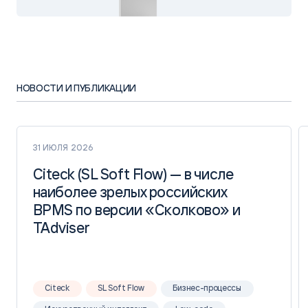
НОВОСТИ И ПУБЛИКАЦИИ
31 ИЮЛЯ 2026
Citeck (SL Soft Flow) — в числе
Citeck (SL Soft Flow) — в числе
наиболее зрелых российских
наиболее зрелых российских
BPMS по версии «Сколково» и
BPMS по версии «Сколково» и
TAdviser
TAdviser
Citeck
SL Soft Flow
Бизнес-процессы