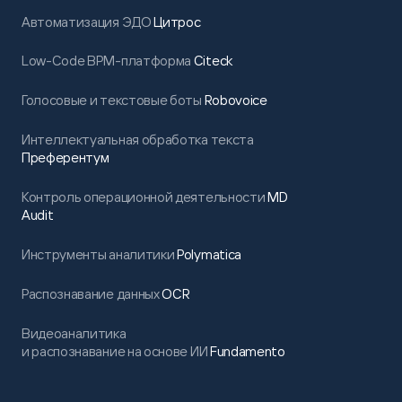
Автоматизация ЭДО
Цитрос
Low-Code BPM-платформа
Citeck
Голосовые и текстовые боты
Robovoice
Интеллектуальная обработка текста
Преферентум
Контроль операционной деятельности
MD
Audit
Инструменты аналитики
Polymatica
Распознавание данных
OCR
Видеоаналитика
и распознавание на основе ИИ
Fundamento