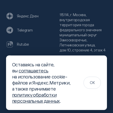
115114, г. Москва,
Яндекс Дзен
внутригородская
территория города
федерального значения
Telegram
муниципальный округ
Замоскворечье,
Rutube
Летниковская улица,
дом 10, строение 4, этаж 4
VC
Оставаясь на сайте,
(800)
300-68-80
вы
соглашаетесь
Хабр
на использование cookie-
(499)
444-16-51
файлов и Яндекс.Метрики,
OK
info@slsoft.ru
а также принимаете
политику обработки
персональных данных
.
Создание сайта