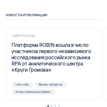
НОВОСТИ И ПУБЛИКАЦИИ
7 АВГУСТА 2026
Платформа ROBIN вошла в число
Платформа ROBIN вошла в число
участников первого независимого
участников первого независимого
исследования российского рынка
исследования российского рынка
RPA от аналитического центра
RPA от аналитического центра
«Круги Громова»
«Круги Громова»
Low-code
Бизнес-процессы
Искусственный интеллект